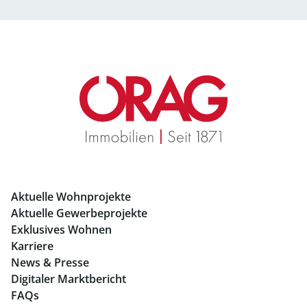
Büros mieten Salzburg
Geschäftslokale mieten Salzburg
Immobilien in Graz
Mietwohnungen Graz
Eigentumswohnungen Graz
Büros mieten Graz
Aktuelle Wohnprojekte
Geschäftslokale mieten Graz
Aktuelle Gewerbeprojekte
Exklusives Wohnen
Immobilien in Linz
Karriere
News & Presse
Eigentumswohnungen Linz
Digitaler Marktbericht
Büros mieten Linz
FAQs