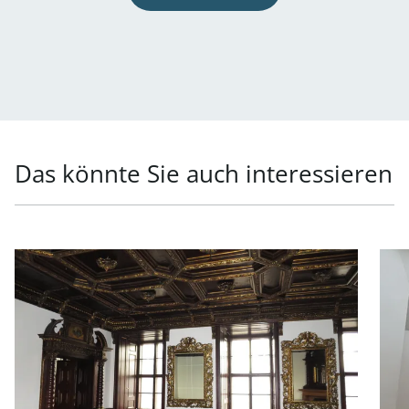
Das könnte Sie auch interessieren
Link zur Seite Repräsentatives Büro in Toplage in 1010 W
Link