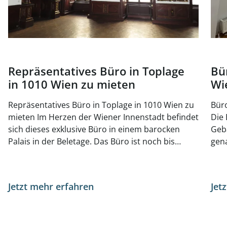
Repräsentatives Büro in Toplage
Bü
in 1010 Wien zu mieten
Wi
Repräsentatives Büro in Toplage in 1010 Wien zu
Büro
mieten Im Herzen der Wiener Innenstadt befindet
Die 
sich dieses exklusive Büro in einem barocken
Geb
Palais in der Beletage. Das Büro ist noch bis
gena
November 2025 vermietet, kann jedoch jederzeit
bege
besichtigt werden. Auf der gleichen Etage gibt es
Anbi
zusätzlich noch eine kleinere Büroeinheit mit ca.
sond
Jetzt mehr erfahren
Jet
141 m², welche zusätzlich angemietet werden
Rest
kann. Das Haus stammt aus der Barockzeit und
Einr
steht unter Denkmalschutz. Die
bes
Repräsentationsräume wurden durch den
die