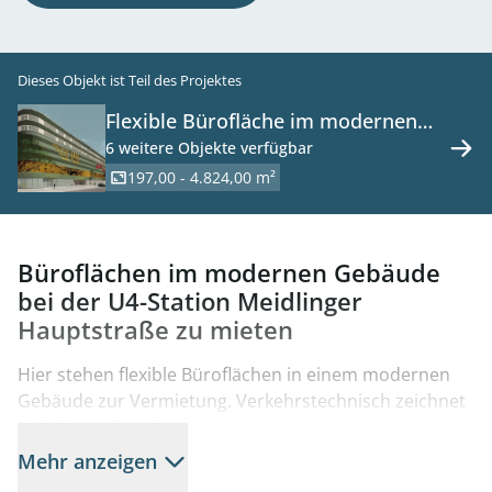
Dieses Objekt ist Teil des Projektes
Flexible Bürofläche im modernen
U4-Center zu mieten, 1120 Wien
6 weitere Objekte verfügbar
197,00 - 4.824,00 m²
Büroflächen im modernen Gebäude
bei der U4-Station Meidlinger
Hauptstraße zu mieten
Hier stehen flexible Büroflächen in einem modernen
Gebäude zur Vermietung. Verkehrstechnisch zeichnet
sich dieses Bürohaus durch seine hervorragende
Erreichbarkeit sowohl individuell über die West- und
Mehr anzeigen
Südanbindung, als auch öffentlich durch seine