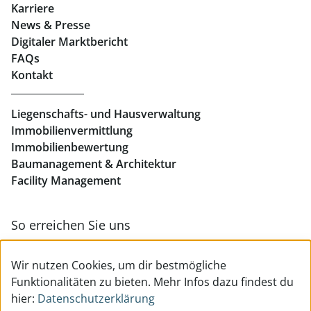
Karriere
News & Presse
Eigentumswohnungen Linz
Digitaler Marktbericht
Büros mieten Linz
FAQs
Kontakt
Geschäftslokale mieten Linz
Liegenschafts- und Hausverwaltung
Immobilienvermittlung
Immobilienbewertung
Baumanagement & Architektur
Facility Management
So erreichen Sie uns
Zur Kontakt- & Teamübersicht
Wir nutzen Cookies, um dir bestmögliche
Funktionalitäten zu bieten. Mehr Infos dazu findest du
hier:
Datenschutzerklärung