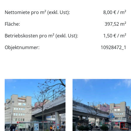
1. OG ca. 397,52 m²
1. OG ca. 224,32 m²
Nettomiete pro m² (exkl. Ust):
8,00 € / m²
Nettomiete/m²/Monat: € 8,00
Fläche:
397,52 m²
Betriebskostenakonto/netto/m²/Monat: dzt. ca. € 1,50
Betriebskosten pro m² (exkl. Ust):
1,50 € / m²
Objektnummer:
10928472_1