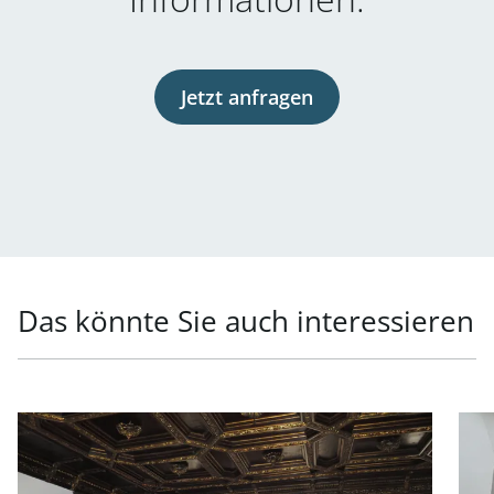
Jetzt anfragen
Das könnte Sie auch interessieren
Link zur Seite Repräsentatives Büro in Toplage in 1010 W
Link