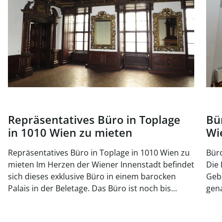
Repräsentatives Büro in Toplage
Bü
in 1010 Wien zu mieten
Wi
Repräsentatives Büro in Toplage in 1010 Wien zu
Büro
mieten Im Herzen der Wiener Innenstadt befindet
Die 
sich dieses exklusive Büro in einem barocken
Geb
Palais in der Beletage. Das Büro ist noch bis
gena
November 2025 vermietet, kann jedoch jederzeit
bege
besichtigt werden. Auf der gleichen Etage gibt es
Anbi