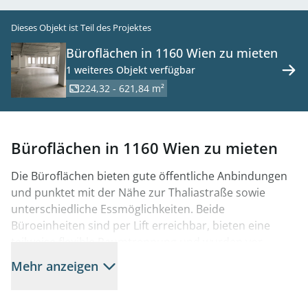
Dieses Objekt ist Teil des Projektes
Büroflächen in 1160 Wien zu mieten
1 weiteres Objekt verfügbar
224,32 - 621,84 m²
Büroflächen in 1160 Wien zu mieten
Die Büroflächen bieten gute öffentliche Anbindungen
und punktet mit der Nähe zur Thaliastraße sowie
unterschiedliche Essmöglichkeiten. Beide
Büroeinheiten sind per Lift erreichbar, bieten eine
teilweise flexible Raumtrennung und wurden vor
kurzem entkernt.
Mehr anzeigen
Verfügbare Flächen: