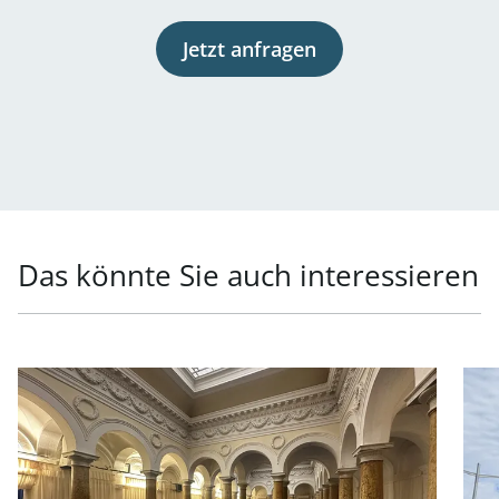
Jetzt anfragen
Das könnte Sie auch interessieren
Link zur Seite Lagerfläche im HSW-Ofﬁcepark Nähe Prater
Link