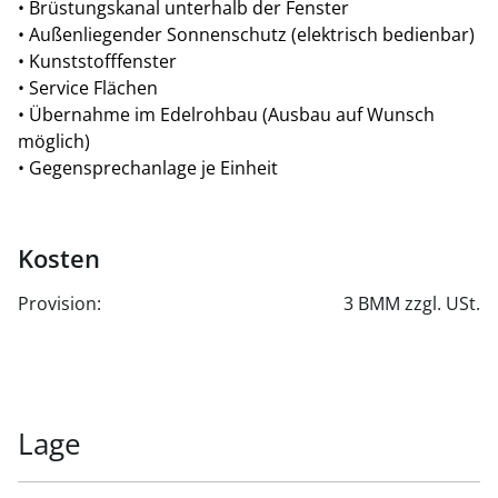
• Brüstungskanal unterhalb der Fenster
Büro/Flexspace (1.OG) ca. 273 m²
• Außenliegender Sonnenschutz (elektrisch bedienbar)
Sprinter Stellplätze: 5
• Kunststofffenster
• Service Flächen
Halle 8:
• Übernahme im Edelrohbau (Ausbau auf Wunsch
Lager (EG) ca. 1.074 m²
möglich)
Showroom/Büro (EG) ca. 269 m²
• Gegensprechanlage je Einheit
Büro/Flexspace (1.OG) ca. 426 m²
Sprinter Stellplätze: 4
Kosten
Provision:
3 BMM zzgl. USt.
Lage