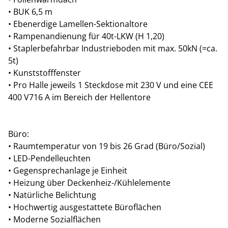
Showroom/Büro (EG) ca. 105 m²
• BUK 6,5 m
Büro/Flexspace (1.OG) ca. 186 m²
• Ebenerdige Lamellen-Sektionaltore
Sprinter Stellplätze: 3
• Rampenandienung für 40t-LKW (H 1,20)
• Staplerbefahrbar Industrieboden mit max. 50kN (=ca.
Halle 5:
5t)
Lager (EG) ca. 1.151 m²
• Kunststofffenster
Showroom/Büro (EG) ca. 158 m²
• Pro Halle jeweils 1 Steckdose mit 230 V und eine CEE
Büro/Flexspace (1.OG) ca. 273 m²
400 V716 A im Bereich der Hellentore
Sprinter Stellplätze: 5
Halle 6:
Büro:
Lager (EG) ca. 1.151 m²
• Raumtemperatur von 19 bis 26 Grad (Büro/Sozial)
Showroom/Büro (EG) ca. 158 m²
• LED-Pendelleuchten
Büro/Flexspace (1.OG) ca. 273 m²
• Gegensprechanlage je Einheit
Sprinter Stellplätze: 5
• Heizung über Deckenheiz-/Kühlelemente
• Natürliche Belichtung
Halle 7:
• Hochwertig ausgestattete Büroflächen
Lager (EG) ca. 1.151 m²
• Moderne Sozialflächen
Showroom/Büro (EG) ca. 158 m²