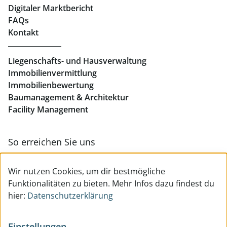
Holzhausergasse: EG, Top 7, ca. 504 m² Büro:
Digitaler Marktbericht
Nettomiete/m²/Monat: € 10,50 - € 13,50 Lager:
Büros mieten Linz
FAQs
Nettomiete/m²/Monat: € 7,00
Kontakt
Betriebskostenakonto/Netto/m²/Monat: dzt. ca. €
Geschäftslokale mieten Linz
1,60 Endenergiebedarf:
Liegenschafts- und Hausverwaltung
Immobilienvermittlung
Immobilienbewertung
Baumanagement & Architektur
Facility Management
So erreichen Sie uns
Zur Kontakt- & Teamübersicht
Wir nutzen Cookies, um dir bestmögliche
Funktionalitäten zu bieten. Mehr Infos dazu findest du
hier:
Datenschutzerklärung
Einstellungen