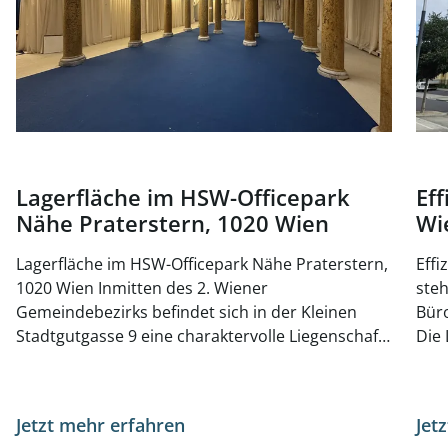
Lagerfläche im HSW-Ofﬁcepark
Eff
Nähe Praterstern, 1020 Wien
Wi
Lagerfläche im HSW-Ofﬁcepark Nähe Praterstern,
Effizi
1020 Wien Inmitten des 2. Wiener
steh
Gemeindebezirks beﬁndet sich in der Kleinen
Büro
Stadtgutgasse 9 eine charaktervolle Liegenschaft,
Die 
die durch ihre zentrale Lage und die Vielfalt der
Nutz
verfügbaren Flächen überzeugt. Das im
Unt
Privatbesitz beﬁndliche Gebäude beherbergt
erre
Jetzt mehr erfahren
Jet
mehrere außergewöhnliche Einheiten, die
aufs