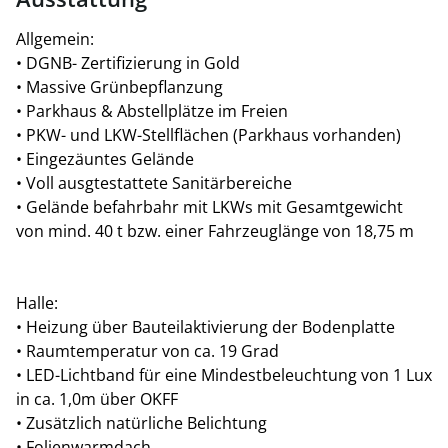
Halle 1:
Allgemein:
Lager (EG) ca. 912 m²
• DGNB- Zertifizierung in Gold
Sprinter Stellplätze: 6
• Massive Grünbepflanzung
• Parkhaus & Abstellplätze im Freien
Halle 2:
• PKW- und LKW-Stellflächen (Parkhaus vorhanden)
Lager (EG) ca. 912 m²
• Eingezäuntes Gelände
Showroom/Büro (EG) ca. 105 m²
• Voll ausgtestattete Sanitärbereiche
Büro/Flexspace (1.OG) ca. 186 m²
• Gelände befahrbahr mit LKWs mit Gesamtgewicht
Sprinter Stellplätze: 3
von mind. 40 t bzw. einer Fahrzeuglänge von 18,75 m
Halle 3:
Lager (EG) ca. 912 m²
Halle:
Showroom/Büro (EG) ca. 105 m²
• Heizung über Bauteilaktivierung der Bodenplatte
Büro/Flexspace (1.OG) ca. 186 m²
• Raumtemperatur von ca. 19 Grad
Sprinter Stellplätze: 3
• LED-Lichtband für eine Mindestbeleuchtung von 1 Lux
in ca. 1,0m über OKFF
Halle 4:
• Zusätzlich natürliche Belichtung
Lager (EG) ca. 912 m²
• Folienwarmdach