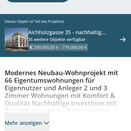
Dieses Objekt ist Teil des Projektes
Aichholzgasse 35 - nachhaltig
Wohnen im Neubauprojekt in
35 weitere Objekte verfügbar
Schönbrunn-Nähe - zu kaufen in
290.000,00 € - 779.000,00 €
1120 Wien
Modernes Neubau-Wohnprojekt mit
66 Eigentumswohnungen für
Eigennutzer und Anleger 2 und 3
Zimmer Wohnungen mit Komfort &
Qualität Nachhaltige Investition mit
Zukunftspotential - Kapitalanlage
Das Projekt Aichholzgasse 35 bietet ein Wohnkonzept,
Mehr anzeigen
das sich flexibel an unterschiedliche Lebensstile