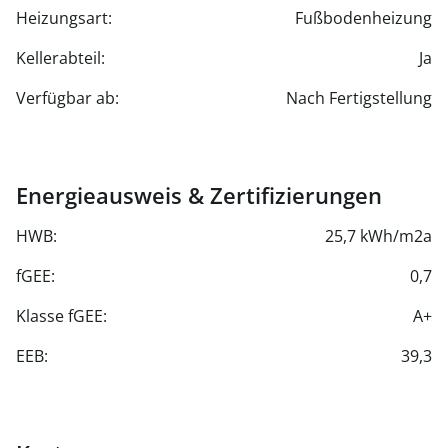
Heizungsart:
Fußbodenheizung
Außenrollläden
- Dachflächenfenster mit solarbetriebenen
Kellerabteil:
Ja
außenliegenden Rollläden
- Allgemeinflächen wie Fahrradstellplätze,
Verfügbar ab:
Nach Fertigstellung
Kleinkinderspielplatz, Jugendspielraum
- Tiefgarage mit 22 Stellplätzen
Energieausweis & Zertifizierungen
HWB:
25,7 kWh/m2a
fGEE:
0,7
Klasse fGEE:
A+
EEB:
39,3