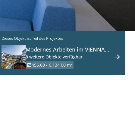
Dieses Objekt ist Teil des Projektes
Modernes Arbeiten im VIENNA
WORKS am Austria Campus -
8 weitere Objekte verfügbar
Büroflächen zu mieten in 1020
456,00 - 6.134,00 m²
Wien