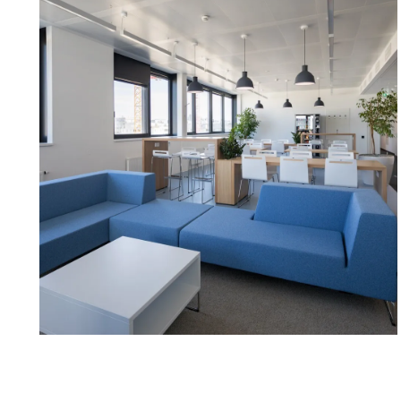
Gemeinschaftsgarten im ersten Obergeschoss, der Er
Stadt ermöglicht. Der Standort zeichnet sich außerd
hervorragende Anbindung an das öffentliche Verkehr
Verkehrsknotenpunkt Praterstern bietet Zugang zu d
U2 sowie zum Schnellbahn-Bahnhof Praterstern. Ein b
die schnelle Verbindung zum Flughafen Wien-Schwecha
Train (CAT) erreicht man den Flughafen bereits nach 
in Wien Mitte Landstraße. Es stehen eine hauseigene 
Besucherparkplatz zur Verfügung. Die Büroflächen 
Rahmen eines langfristigen Untermietverhältnisses v
Verfügbare Flächen:
2.OG, A+B, ca. 647 m² - Nettomiete/m²/Monat: € 17,60
2.OG, G+H, ca. 962 m² (teilbar 507 m²/456 m²) - Nett
2.OG, I, ca. 581 m² - Nettomiete/m²/Monat: € 17,60 - 
3.OG, I, ca. 599 m² - Nettomiete/m²/Monat: € 17,70
3.OG, A-D, ca. 1.958 m² - Nettomiete/m²/Monat: € 17,7
01.04.2027
4.OG, Einheit E+F, ca. 1.387 m² (teilbar 596m²/791m²)