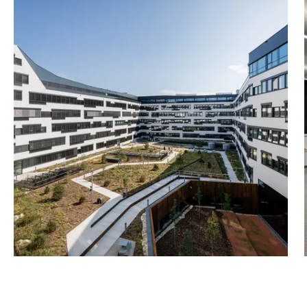
holung mitten in der
em durch eine
snetz in Wien aus. Der
en U-Bahn-Linien U1 und
esonderes Highlight ist
t: Mit dem City Airport
einer Schnellbahn-Station
Tiefgarage und ein
im Vienna Works werden im
ermietet.
omiete/m²/Monat: € 17,60
verfügbar ab 01.11.2026
0 - verfügbar ab
 - Nettomiete/m²/Monat: €