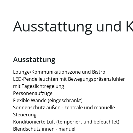
17,80
Betriebskosten/m²/Monat: € 5,95 (Pauschale) inkl. Hei
Ausstattung und 
und Portier
Ausstattung
Lounge/Kommunikationszone und Bistro
LED-Pendelleuchten mit Bewegungspräsenzfühler
mit Tageslichtregelung
Personenaufzüge
Flexible Wände (eingeschränkt)
Sonnenschutz außen - zentrale und manuelle
Steuerung
Konditionierte Luft (temperiert und befeuchtet)
Blendschutz innen - manuell