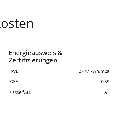
zung, Kühlung (variabel)
Kosten
Energieausweis &
Zertifizierungen
HWB:
27,47 kWh/m2a
fGEE:
0,59
Klasse fGEE:
A+