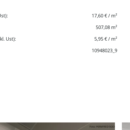
st):
17,60 € / m²
507,08 m²
l. Ust):
5,95 € / m²
10948023_9