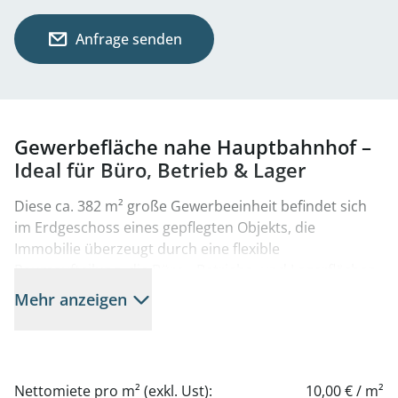
Anfrage senden
Gewerbefläche nahe Hauptbahnhof –
Ideal für Büro, Betrieb & Lager
Diese ca. 382 m² große Gewerbeeinheit befindet sich
im Erdgeschoss eines gepflegten Objekts, die
Immobilie überzeugt durch eine flexible
Raumaufteilung, die Büro-, Betriebs- und Lagerflächen
effizient vereint.
Mehr anzeigen
Dank der ebenerdigen Lage sind Anlieferungen und
Kundenverkehr unkompliziert möglich.
Nettomiete pro m² (exkl. Ust):
10,00 € / m²