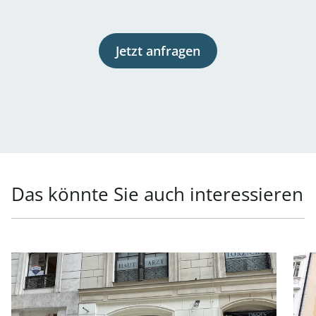
Jetzt anfragen
Das könnte Sie auch interessieren
Link zur Seite Neu saniertes Geschäftslokal in der Mahle
Link