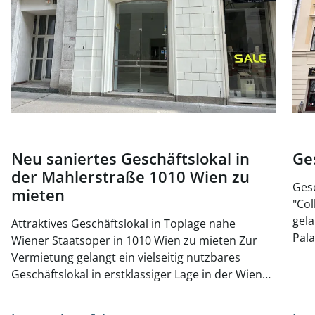
Neu saniertes Geschäftslokal in
Ges
der Mahlerstraße 1010 Wien zu
Gesc
mieten
"Colla
gela
Attraktives Geschäftslokal in Toplage nahe
Pala
Wiener Staatsoper in 1010 Wien zu mieten Zur
mode
Vermietung gelangt ein vielseitig nutzbares
Vor
Geschäftslokal in erstklassiger Lage in der Wiener
bietet. Garagenplätze stehen
Innenstadt. Die unmittelbare Umgebung besticht
auch
durch ihre hohe Frequenz: Zahlreiche