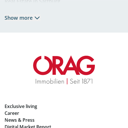
Real Estate in Salzburg
Rent Apartments in Salzburg
Show more
Real Estate in Salzburg
Rent Offices in Salzburg
Retail in Salzburg
Real Estate in Graz
Rent Apartments in Graz
Eigentumswohnungen Graz
Rent Offices in Graz
Exclusive living
Retail in Salzburg
Career
News & Press
Real Estate in Linz
Digital Market Report