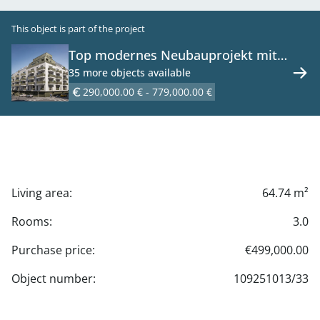
This object is part of the project
Top modernes Neubauprojekt mit
66 Wohnungen - zu kaufen in 1120
35 more objects available
Wien
290,000.00 € - 779,000.00 €
Living area:
64.74 m²
Rooms:
3.0
Purchase price:
€499,000.00
Object number:
109251013/33