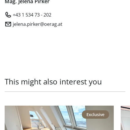
Mag. Jelena Pirker
+43 1 534 73 - 202
jelena.pirker@oerag.at
This might also interest you
link to page Repräsentative Lage - Generalsaniertes Pen
link
Exclusive