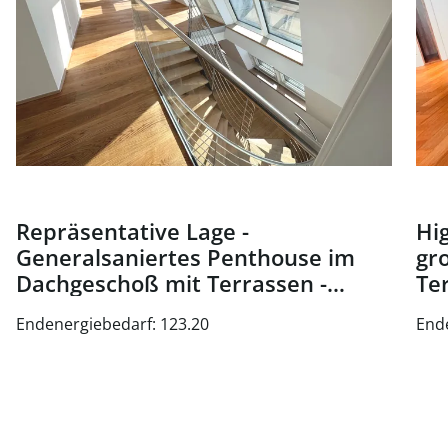
Repräsentative Lage -
Hig
Generalsaniertes Penthouse im
gr
Dachgeschoß mit Terrassen -
Te
Nähe Oper und Karlsplatz - zu
Wi
Endenergiebedarf: 123.20
End
kaufen in 1010 Wien