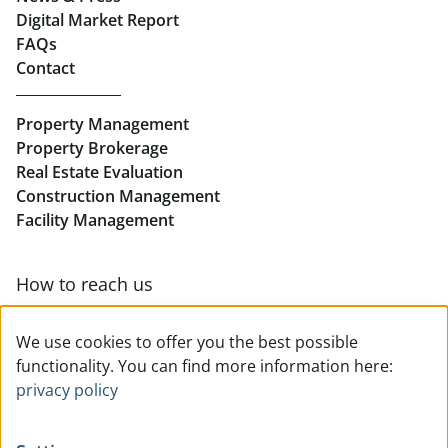
Real Estate in Linz
Digital Market Report
FAQs
Buy Apartments in Linz
Contact
Rent Offices in Linz
Property Management
Retail in Linz
Property Brokerage
Real Estate Evaluation
Construction Management
Facility Management
How to reach us
Contact & team overview
We use cookies to offer you the best possible
functionality. You can find more information here:
privacy policy