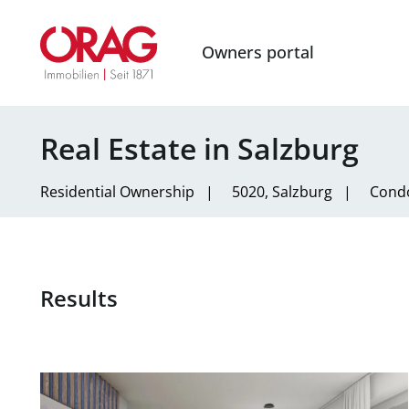
Owners portal
Real Estate in Salzburg
Residential
Ownership
|
5020, Salzburg
|
Cond
Results
link to page An den Mühlen - provisionsfreie 2-Zim