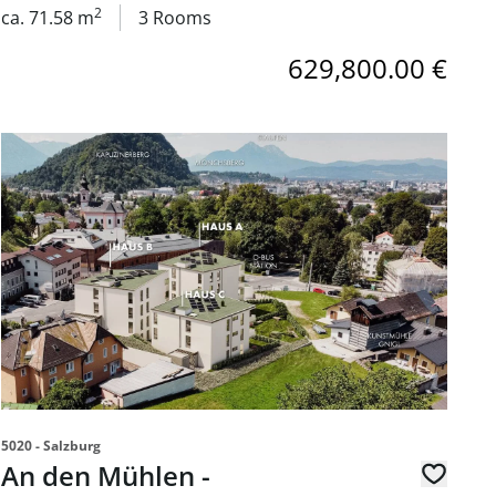
2
ca. 71.58 m
3 Rooms
629,800.00 €
Gartenwohnung in 5023 Salzburg - zum Kauf
link to page An den Mühlen - provisionsfreie 3-Zimmer-Ei
5020 - Salzburg
An den Mühlen -