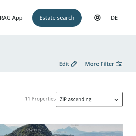
RAG App
Estate search
DE
Edit
More Filter
11 Properties
ZIP ascending
Kauf
Gartenwohnung in 5023 Salzburg - zum Kauf
link to page An den Mühlen - provisionsfreie 3-Zimmer-Ei