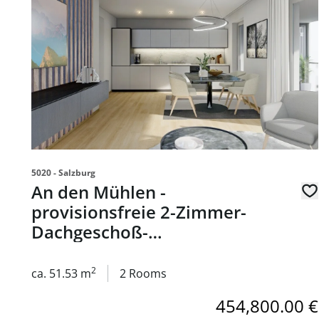
5020 - Salzburg
An den Mühlen -
provisionsfreie 2-Zimmer-
Dachgeschoß-
Eigentumswohnung in 5023
Salzburg - zum Kauf
2
ca. 51.53 m
2 Rooms
454,800.00 €