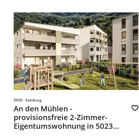
link to page An den Mühlen - provisionsfreie 2-Zimm
5020 - Salzburg
An den Mühlen -
provisionsfreie 2-Zimmer-
Eigentumswohnung in 5023
Salzburg - zum Kauf