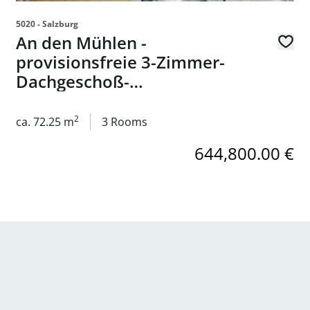
5020 - Salzburg
An den Mühlen -
provisionsfreie 3-Zimmer-
Dachgeschoß-
Eigentumswohnung in 5023
Salzburg - zum Kauf
2
ca. 72.25 m
3 Rooms
644,800.00 €