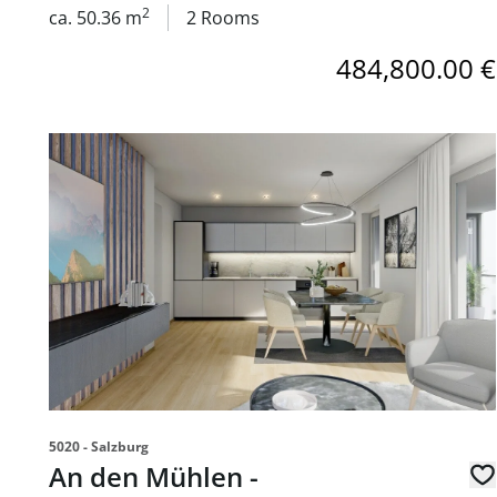
2
ca. 50.36 m
2 Rooms
484,800.00 €
link to page An den Mühlen - provisionsfreie 3-Zimm
5020 - Salzburg
An den Mühlen -