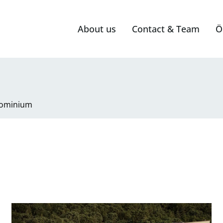
About us
Contact & Team
Ö
ominium
mer-Dachgeschoß-Eigentumswohnung in 5023 Salzburg - zum 
link to page An den Mühlen - provisionsfreie 3-Zimmer-