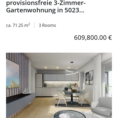
provisionsfreie 3-Zimmer-
Gartenwohnung in 5023
Salzburg - zum Kauf
2
ca. 71.25 m
3 Rooms
609,800.00 €
er-Eigentumswohnung in 5023 Salzburg - zum Kauf
link to page An den Mühlen - provisionsfreie 3-Zimmer