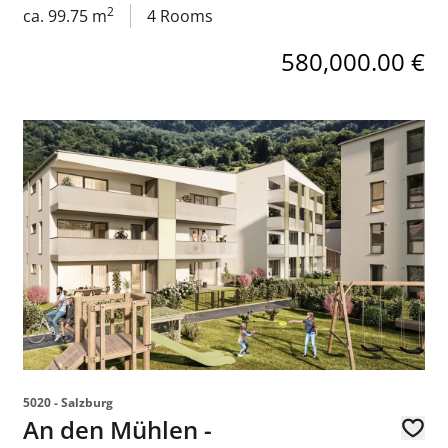
2
ca. 99.75 m
4 Rooms
580,000.00 €
er-Eigentumswohnung in 5023 Salzburg - zum Kauf
link to page An den Mühlen - provisionsfreie 3-Zimmer-
5020 - Salzburg
An den Mühlen -