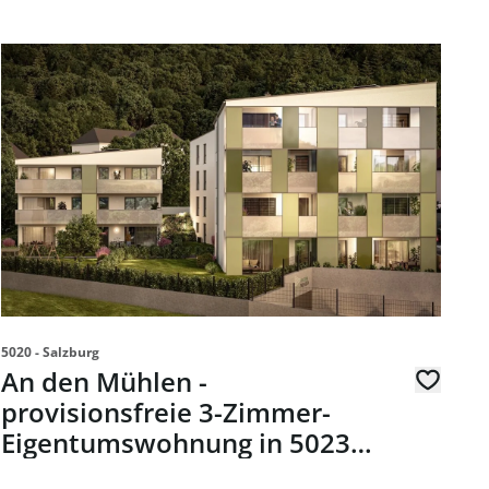
-Wohnung mit Balkon, Kellerabteil und Dachboden
link to page An den Mühlen - provisionsfreie 3-Zimmer-Ei
5020 - Salzburg
An den Mühlen -
provisionsfreie 3-Zimmer-
Eigentumswohnung in 5023
Salzburg - zum Kauf