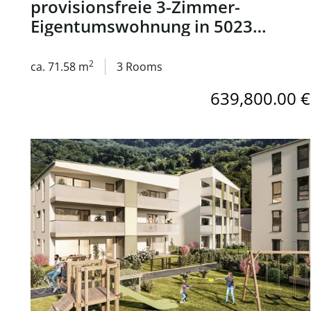
provisionsfreie 3-Zimmer-
Eigentumswohnung in 5023
Salzburg - zum Kauf
2
ca. 71.58 m
3 Rooms
639,800.00 €
link to page An den Mühlen - provisionsfreie 3-Zimm