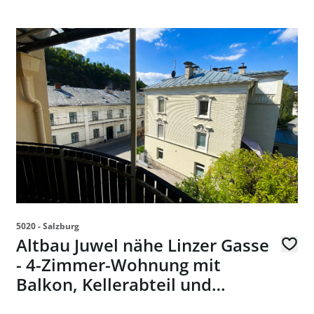
er-Eigentumswohnung in 5023 Salzburg - zum Kauf
link to page Altbau Juwel nähe Linzer Gasse - 4-Zimmer
5020 - Salzburg
Altbau Juwel nähe Linzer Gasse
- 4-Zimmer-Wohnung mit
Balkon, Kellerabteil und
Dachboden