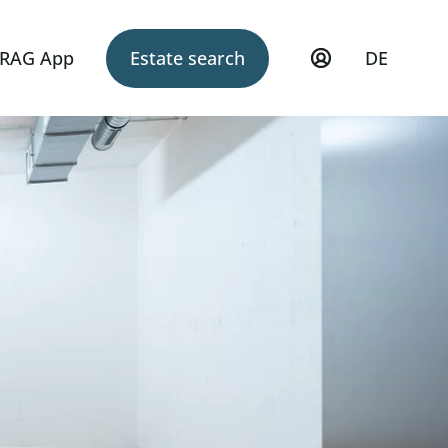
RAG App
Estate search
DE