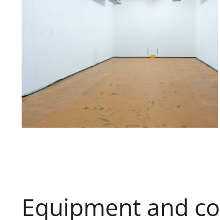
Basement, Unit N-03, approx. 528 m²
Net rent per m² per month: €9.50
Net service charge per m² per month: €5.50
Equipment and co