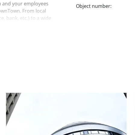
ou and your employees
Object number:
 TownTown. From local
, bank, etc.) to a wide
g is within easy reach at
 with direct access to the
Southeast Bypass). The
ly about 12 minutes. A
erg) and another station
t you as quickly as
²/month: €19.50
nth: €17.50