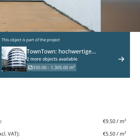
This object is part of the project
TownTown: hochwertige
Büroflächen in 1030 Wien
2 more objects available
330.00 - 1,305.00 m²
:
€9.50 / m²
cl. VAT):
€5.50 / m²