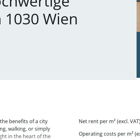
chwertige
n 1030 Wien
he benefits of a city
Net rent per m² (excl. VAT)
ing, walking, or simply
Operating costs per m² (ex
ht in the heart of the