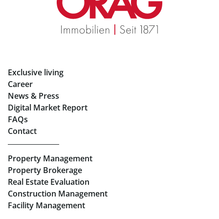
Rent Apartments in Graz
Eigentumswohnungen Graz
Rent Offices in Graz
Exclusive living
Retail in Salzburg
Career
News & Press
Real Estate in Linz
Digital Market Report
FAQs
Buy Apartments in Linz
Contact
Rent Offices in Linz
Property Management
Retail in Linz
Property Brokerage
Real Estate Evaluation
Construction Management
Facility Management