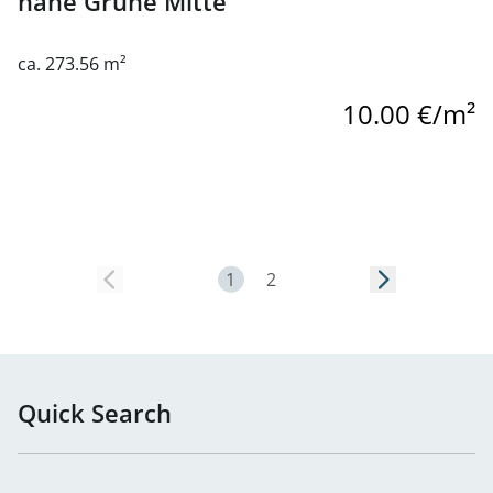
nähe Grüne Mitte
ca. 273.56 m²
10.00 €/m²
Page 1
1
2
Quick Search