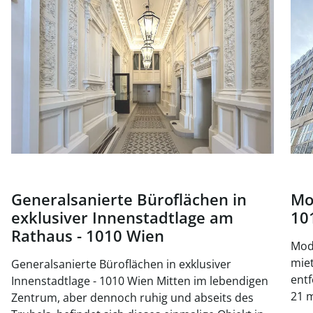
Generalsanierte Büroflächen in
Mo
exklusiver Innenstadtlage am
10
Rathaus - 1010 Wien
Mode
mieten, 
Generalsanierte Büroflächen in exklusiver
entf
Innenstadtlage - 1010 Wien Mitten im lebendigen
21 m
Zentrum, aber dennoch ruhig und abseits des
ein