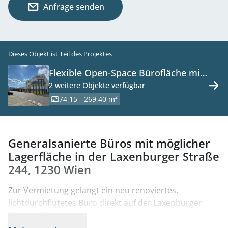
Anfrage senden
Dieses Objekt ist Teil des Projektes
Flexible Open-Space Bürofläche mit
Lager in der renommierten
2 weitere Objekte verfügbar
Laxenburger Straße 244, 1230 Wien
74,15 - 269,40 m²
Generalsanierte Büros mit möglicher
Lagerfläche in der Laxenburger Straße
244, 1230 Wien
Zur Vermietung gelangt ein neu renoviertes,
lichtdurchflutetes Büro direkt auf der Laxenburger
Straße. Das Objekt befindet sich bald in Sanierung und
kann noch für einen Mieter individuell angepasst