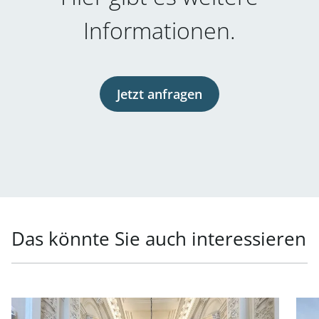
Informationen.
Jetzt anfragen
Das könnte Sie auch interessieren
Link zur Seite Generalsanierte Büroflächen in exklusiver
Link