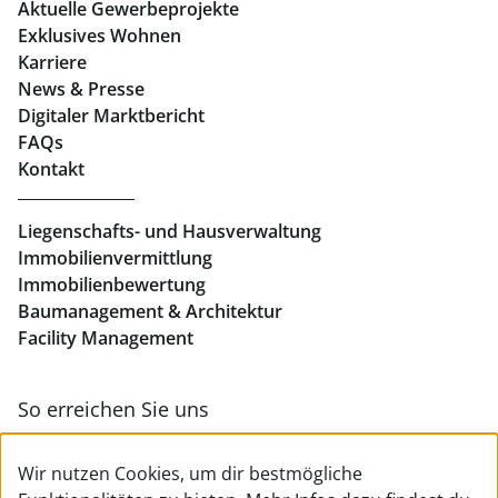
Aktuelle Gewerbeprojekte
Exklusives Wohnen
Immobilien in Linz
Karriere
News & Presse
Eigentumswohnungen Linz
Digitaler Marktbericht
Büros mieten Linz
FAQs
Kontakt
Geschäftslokale mieten Linz
Liegenschafts- und Hausverwaltung
Immobilienvermittlung
Immobilienbewertung
Baumanagement & Architektur
Facility Management
So erreichen Sie uns
Zur Kontakt- & Teamübersicht
Wir nutzen Cookies, um dir bestmögliche