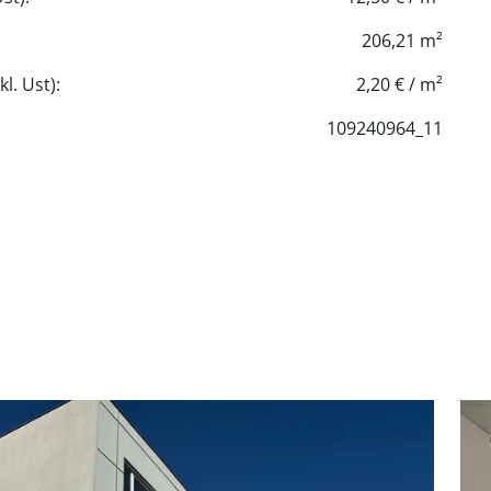
206,21 m²
l. Ust):
2,20 € / m²
109240964_11