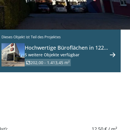
Dieses Objekt ist Teil des Projektes
Hochwertige Büroflächen in 1220
Wien - ab sofort zu mieten
5 weitere Objekte verfügbar
202,00 - 1.413,45 m²
st):
12,50 € / m²