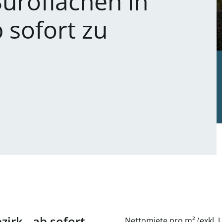
üroflächen in
 sofort zu
irk - ab sofort
Nettomiete pro m² (exkl. U