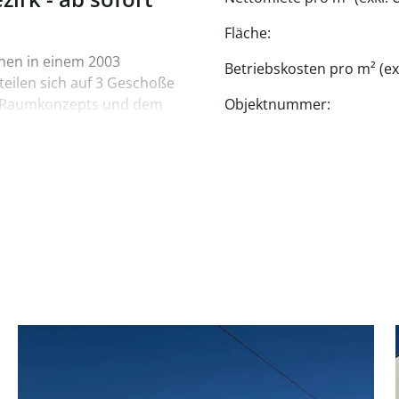
Fläche:
chen in einem 2003
Betriebskosten pro m² (exk
teilen sich auf 3 Geschoße
nen Raumkonzepts und dem
Objektnummer:
mes, helles Arbeitsklima
 Verweilen ein.
nkl. Heiz- und Liftkosten