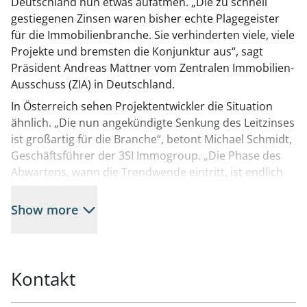
Deutschland nun etwas aufatmen. „Die zu schnell
gestiegenen Zinsen waren bisher echte Plagegeister
für die Immobilienbranche. Sie verhinderten viele, viele
Projekte und bremsten die Konjunktur aus“, sagt
Präsident Andreas Mattner vom Zentralen Immobilien-
Ausschuss (ZIA) in Deutschland.
In Österreich sehen Projektentwickler die Situation
ähnlich. „Die nun angekündigte Senkung des Leitzinses
ist großartig für die Branche“, betont Michael Schmidt,
Geschäftsführer der 3SI Immogroup. „Die Phase des
Abwartens, wann die Trendwende eintritt, ist endlich
vorbei. Nicht nur klassische Immobilien, auch
Zinshäuser werden dadurch wieder attraktiver.“
Show more
Schmidt erwartet durch diesen Schritt ein Steigen der
Nachfrage nach Wohnraum und in der Folge ein
Steigen der Wohnungspreise für Objekte in guten
Lagen und mit guter Ausstattung.
Kontakt
Aus Sicht von ÖRAG-Vorstand Stefan Brezovich ist es