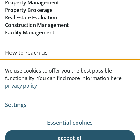
Property Management
Retail in Linz
Property Brokerage
Real Estate Evaluation
Construction Management
Facility Management
How to reach us
Contact & team overview
We use cookies to offer you the best possible
functionality. You can find more information here:
privacy policy
Settings
Essential cookies
© All rights reserved
Privacy
Legal Notice
Terms Of Use
General Business Terms
accept all