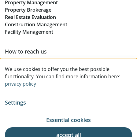
Property Management
Retail in Linz
Property Brokerage
Real Estate Evaluation
Construction Management
Facility Management
How to reach us
Contact & team overview
We use cookies to offer you the best possible
functionality. You can find more information here:
privacy policy
Settings
Essential cookies
© All rights reserved
Privacy
Legal Notice
Terms Of Use
General Business Terms
accept all