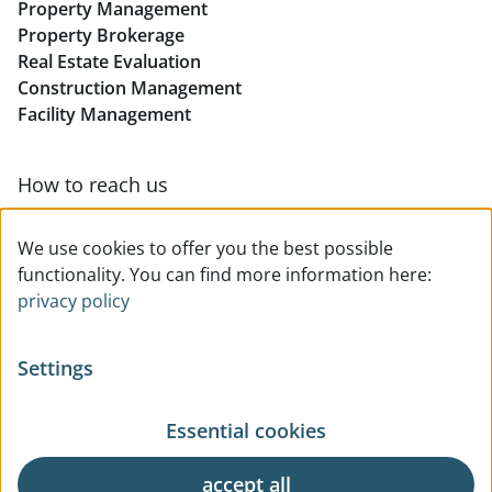
Property Management
Retail in Linz
Property Brokerage
Real Estate Evaluation
Construction Management
Facility Management
How to reach us
Contact & team overview
We use cookies to offer you the best possible
functionality. You can find more information here:
privacy policy
Settings
Essential cookies
© All rights reserved
Privacy
Legal Notice
Terms Of Use
General Business Terms
accept all