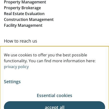
Property Management
Retail in Linz
Property Brokerage
Real Estate Evaluation
Construction Management
Facility Management
How to reach us
Contact & team overview
We use cookies to offer you the best possible
functionality. You can find more information here:
privacy policy
Settings
Essential cookies
© All rights reserved
Privacy
Legal Notice
Terms Of Use
General Business Terms
accept all