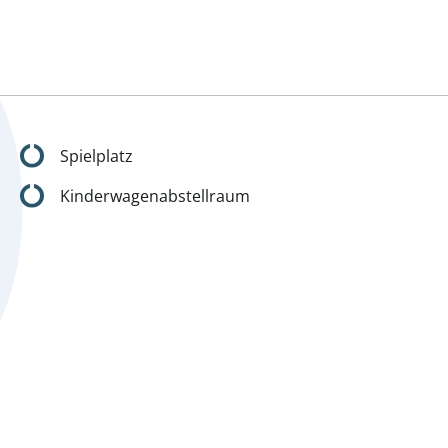
- Großformatige Fliesen u
- Armaturen und Sanitärk
- Qualitätsfenster mit 3-f
- Beschattung durch elekt
- Dachfenster mit außenl
- Fußbodenheizung und K
Spielplatz
- Einlagerungsraum im Kel
Kinderwagenabstellraum
Die monatlichen Nebenko
- Betriebskosten € 1,65 /m
- Betriebskosten Lift € 0,3
- Betriebskosten Garage €
- Rücklage € 0,86 /m² nett