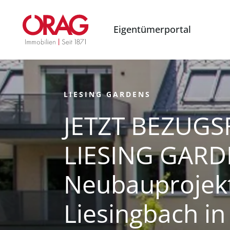
Eigentümerportal
LIESING GARDENS
JETZT BEZUGSF
LIESING GARD
Neubauprojek
Liesingbach in