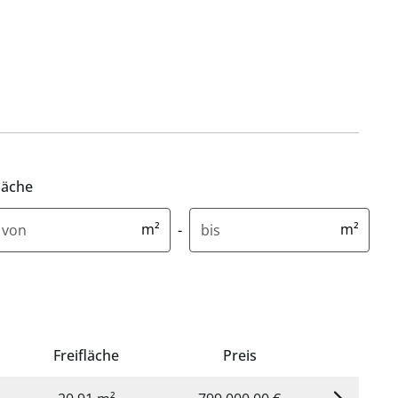
läche
indestfläche in Quadratmetern
Maximale Fläche in Quadratme
m²
m²
-
Freifläche
Preis