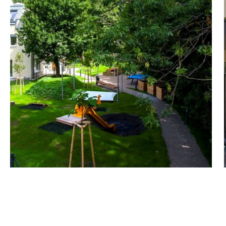
- Beschattung durch elekt
- Tolle Raumkonzepte zu
Ein Stellplatz in der Tiefg
Aufgerüstet mit Wallbox (E
Zusätzlich gibt es einen M
Hochwertige Bauausführu
Begrünte Pergolawege sow
vielfältigen Grünraum mit
o Klimatisierung über Fu
o Beschattung über Raffs
o Gutes Mikroklima über
o Energieeffizienz / dichte
Das Projekt bietet ein at
- Parkettböden (Eiche Lan