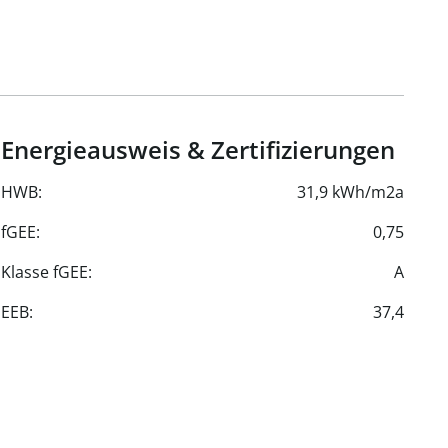
nd Feinsteinzeug
eramik von namhaften Herstellern
ach-Verglasung
risch steuerbare Raffstore-Elemente
iegenden Rollos
ühlung
Energieausweis & Zertifizierungen
ler
HWB:
31,9 kWh/m2a
sten geschätzt setzen sich zusammen aus
² netto
fGEE:
0,75
0 /m² netto
Klasse fGEE:
A
 0,45 /m² netto
o
EEB:
37,4