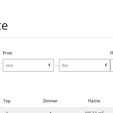
te
Preis
F
Mindestpreis in Euro
Höchstpreis in Euro
M
€
€
-
Top
Zimmer
Fläche