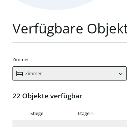
Verfügbare Objek
Zimmer
Zimmer
22 Objekte verfügbar
22 verfügbare Einheiten gefunden.
Stiege
Etage