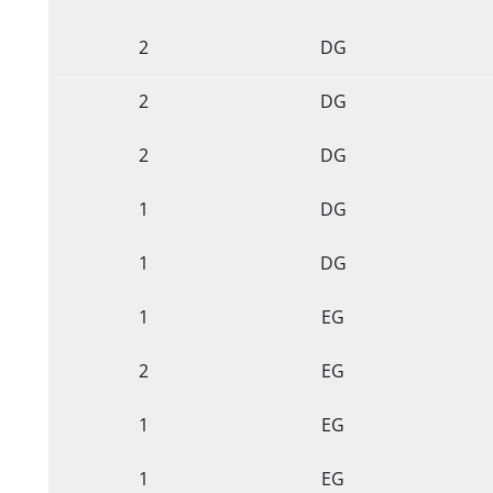
2
DG
2
DG
2
DG
1
DG
1
DG
1
EG
2
EG
1
EG
1
EG