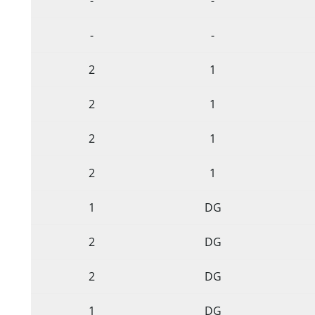
-
-
-
-
2
1
2
1
2
1
2
1
1
DG
2
DG
2
DG
1
DG