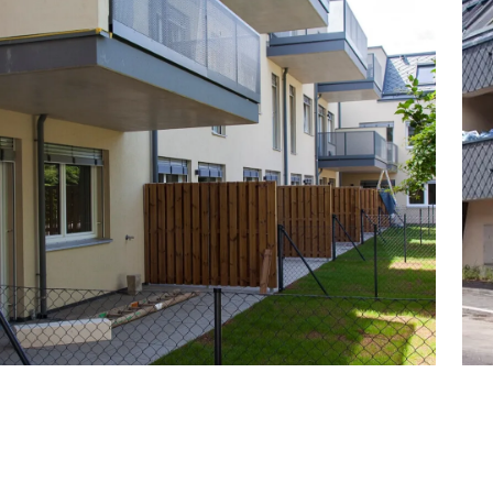
risch steuerbare Raffstore-Elemente
m Querlüften
arage kostet für Eigennutzer € 33.000,-
-Lader) € 39.000,-
otorrad-Stellplatz um € 27.000,-
ng & modernste Innenausstattung
ie eine großzügige Gartenlandschaft schaffen einen
 vorteilhaftem Mikroklima.
ßboden
tores
 Garten und angrenzenden Wald
 Hülle
traktives Ausstattungskonzept
dhausdiele geölt, Mehrschichtparkett)