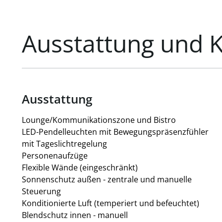
17,80
Betriebskosten/m²/Monat: € 5,95 (Pauschale) inkl. Hei
Ausstattung und 
und Portier
Ausstattung
Lounge/Kommunikationszone und Bistro
LED-Pendelleuchten mit Bewegungspräsenzfühler
mit Tageslichtregelung
Personenaufzüge
Flexible Wände (eingeschränkt)
Sonnenschutz außen - zentrale und manuelle
Steuerung
Konditionierte Luft (temperiert und befeuchtet)
Blendschutz innen - manuell