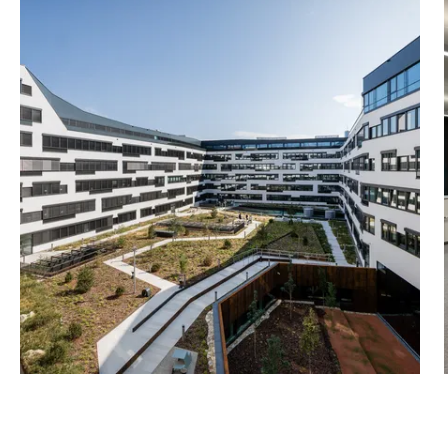
holung mitten in der
em durch eine
snetz in Wien aus. Der
en U-Bahn-Linien U1 und
esonderes Highlight ist
t: Mit dem City Airport
einer Schnellbahn-Station
Tiefgarage und ein
im Vienna Works werden im
ermietet.
omiete/m²/Monat: € 17,60
verfügbar ab 01.11.2026
0 - verfügbar ab
 - Nettomiete/m²/Monat: €