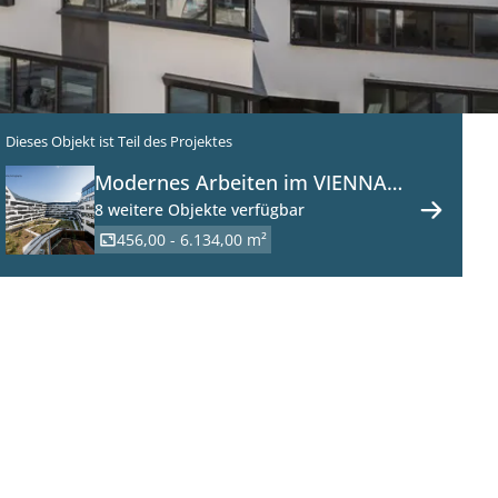
Dieses Objekt ist Teil des Projektes
Modernes Arbeiten im VIENNA
WORKS am Austria Campus -
8 weitere Objekte verfügbar
Büroflächen zu mieten in 1020
456,00 - 6.134,00 m²
Wien