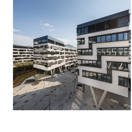
Gemeinschaftsgarten im ersten Obergeschoss, der Er
Stadt ermöglicht. Der Standort zeichnet sich außerd
hervorragende Anbindung an das öffentliche Verkehr
Verkehrsknotenpunkt Praterstern bietet Zugang zu d
U2 sowie zum Schnellbahn-Bahnhof Praterstern. Ein b
die schnelle Verbindung zum Flughafen Wien-Schwecha
Train (CAT) erreicht man den Flughafen bereits nach 
in Wien Mitte Landstraße. Es stehen eine hauseigene 
Besucherparkplatz zur Verfügung. Die Büroflächen 
Rahmen eines langfristigen Untermietverhältnisses v
Verfügbare Flächen:
2.OG, A+B, ca. 647 m² - Nettomiete/m²/Monat: € 17,60
2.OG, G+H, ca. 962 m² (teilbar 507 m²/456 m²) - Nett
2.OG, I, ca. 581 m² - Nettomiete/m²/Monat: € 17,60 - 
3.OG, I, ca. 599 m² - Nettomiete/m²/Monat: € 17,70
3.OG, A-D, ca. 1.958 m² - Nettomiete/m²/Monat: € 17,7
01.04.2027
4.OG, Einheit E+F, ca. 1.387 m² (teilbar 596m²/791m²)