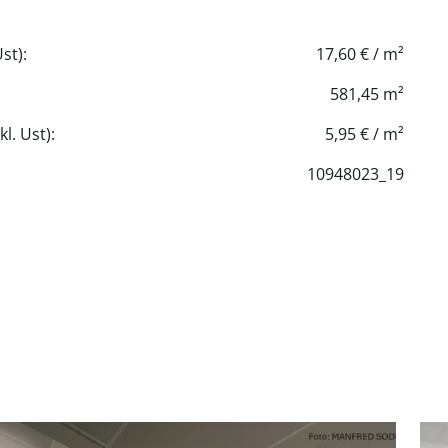
st):
17,60 € / m²
581,45 m²
l. Ust):
5,95 € / m²
10948023_19