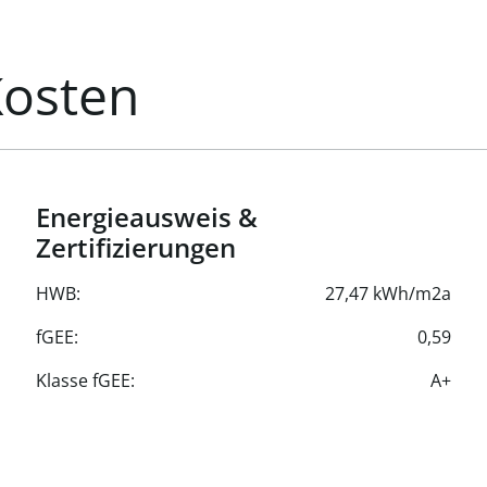
zung, Kühlung (variabel)
Kosten
Energieausweis &
Zertifizierungen
HWB:
27,47 kWh/m2a
fGEE:
0,59
Klasse fGEE:
A+