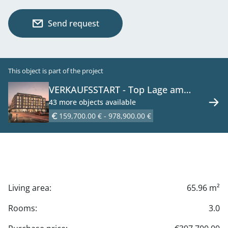
Send request
This object is part of the project
VERKAUFSSTART - Top Lage am
Hauptplatz 1 - Ihr Nummer-Eins-
43 more objects available
Standort zum Leben und Arbeiten -
159,700.00 € - 978,900.00 €
Wohnungen zu kaufen in 2320
Schwechat
Living area:
65.96 m²
Rooms:
3.0