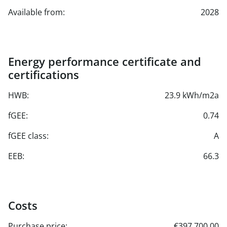
Available from:
2028
Energy performance certificate and
certifications
HWB:
23.9 kWh/m2a
fGEE:
0.74
fGEE class:
A
EEB:
66.3
Costs
Purchase price:
€397,700.00