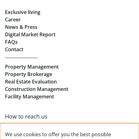
Rent Offices in Graz
Exclusive living
Retail in Salzburg
Career
News & Press
Real Estate in Linz
Digital Market Report
FAQs
Buy Apartments in Linz
Contact
Rent Offices in Linz
Property Management
Retail in Linz
Property Brokerage
Real Estate Evaluation
Construction Management
Facility Management
How to reach us
Contact & team overview
We use cookies to offer you the best possible