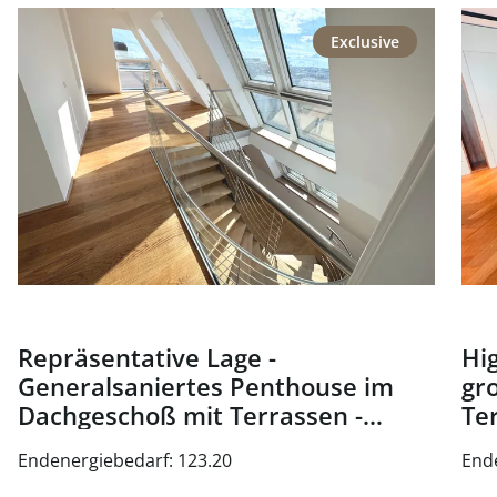
link to page Repräsentative Lage - Generalsaniertes Pen
link
Exclusive
Repräsentative Lage -
Hig
Generalsaniertes Penthouse im
gr
Dachgeschoß mit Terrassen -
Te
Nähe Oper und Karlsplatz - zu
Wi
Endenergiebedarf: 123.20
End
kaufen in 1010 Wien