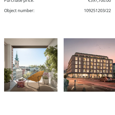
Purchase price:
€397,700.00
Object number:
109251203/22