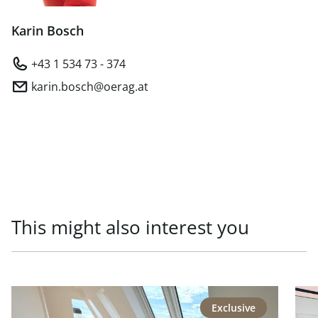
Karin Bosch
+43 1 534 73 - 374
karin.bosch@oerag.at
This might also interest you
link to page Repräsentative Lage - Generalsaniertes Pen
link
Exclusive