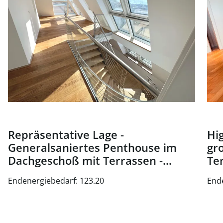
Repräsentative Lage -
Hig
Generalsaniertes Penthouse im
gr
Dachgeschoß mit Terrassen -
Te
Nähe Oper und Karlsplatz - zu
Wi
Endenergiebedarf: 123.20
End
kaufen in 1010 Wien