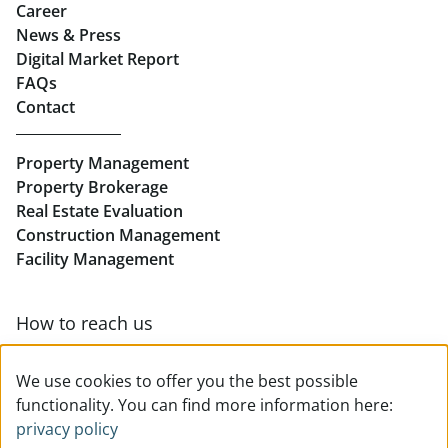
Career
News & Press
Real Estate in Linz
Digital Market Report
FAQs
Buy Apartments in Linz
Contact
Rent Offices in Linz
Property Management
Retail in Linz
Property Brokerage
Real Estate Evaluation
Construction Management
Facility Management
How to reach us
Contact & team overview
We use cookies to offer you the best possible
functionality. You can find more information here:
privacy policy