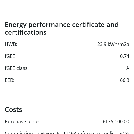
Energy performance certificate and
certifications
HWB:
23.9 kWh/m2a
fGEE:
0.74
fGEE class:
A
EEB:
66.3
Costs
Purchase price:
€175,100.00
Commission:
3 % vom NETTO-Kaufpreis zuzüglich 20 %