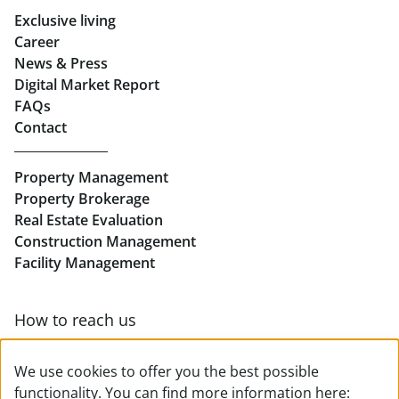
Exclusive living
Retail in Salzburg
Career
News & Press
Real Estate in Linz
Digital Market Report
FAQs
Buy Apartments in Linz
Contact
Rent Offices in Linz
Property Management
Retail in Linz
Property Brokerage
Real Estate Evaluation
Construction Management
Facility Management
How to reach us
Contact & team overview
We use cookies to offer you the best possible
functionality. You can find more information here: