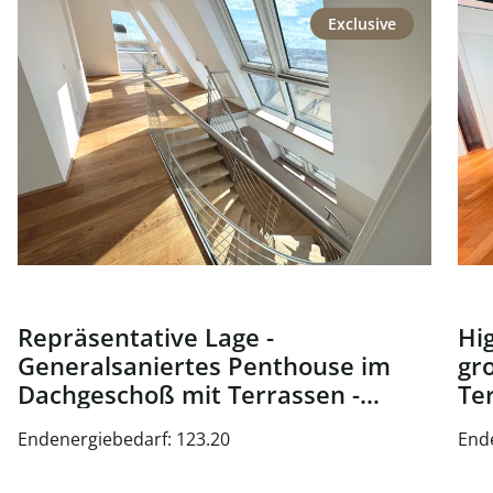
link to page Repräsentative Lage - Generalsaniertes Pen
link
Exclusive
Repräsentative Lage -
Hig
Generalsaniertes Penthouse im
gr
Dachgeschoß mit Terrassen -
Te
Nähe Oper und Karlsplatz - zu
Wi
Endenergiebedarf: 123.20
End
kaufen in 1010 Wien