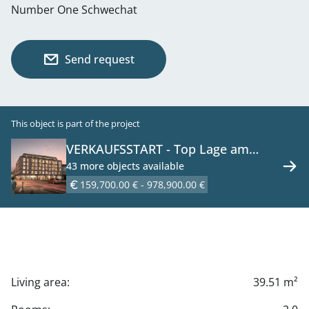
Number One Schwechat
Send request
This object is part of the project
VERKAUFSSTART - Top Lage am
Hauptplatz 1 - Ihr Nummer-Eins-
43 more objects available
Standort zum Leben und Arbeiten -
159,700.00 € - 978,900.00 €
Wohnungen zu kaufen in 2320
Schwechat
Living area:
39.51 m²