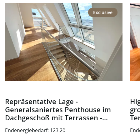
link to page Repräsentative Lage - Generalsaniertes Pen
link
Exclusive
Repräsentative Lage -
Hig
Generalsaniertes Penthouse im
gr
Dachgeschoß mit Terrassen -
Te
Nähe Oper und Karlsplatz - zu
Wi
Endenergiebedarf: 123.20
End
kaufen in 1010 Wien