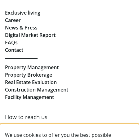
Rent Offices in Graz
Exclusive living
Retail in Salzburg
Career
News & Press
Real Estate in Linz
Digital Market Report
FAQs
Buy Apartments in Linz
Contact
Rent Offices in Linz
Property Management
Retail in Linz
Property Brokerage
Real Estate Evaluation
Construction Management
Facility Management
How to reach us
Contact & team overview
We use cookies to offer you the best possible