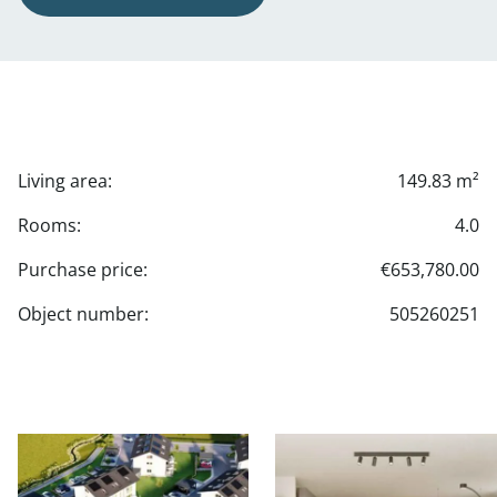
Living area:
149.83 m²
Rooms:
4.0
Purchase price:
€653,780.00
Object number:
505260251