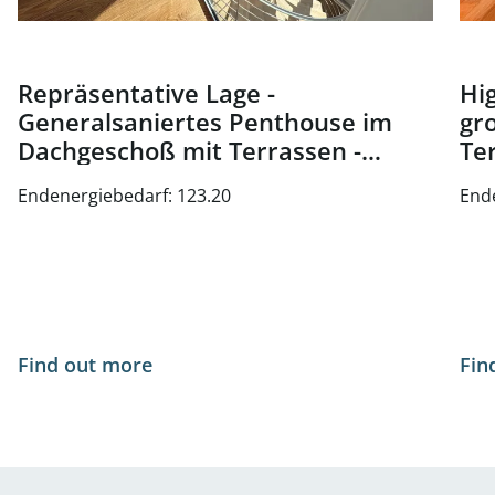
Repräsentative Lage -
Hig
Generalsaniertes Penthouse im
gr
Dachgeschoß mit Terrassen -
Te
Nähe Oper und Karlsplatz - zu
Wi
Endenergiebedarf: 123.20
End
kaufen in 1010 Wien
Find out more
Fin