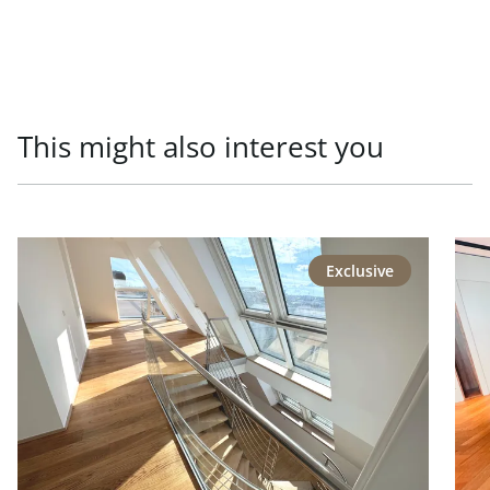
This might also interest you
link to page Repräsentative Lage - Generalsaniertes Pen
link
Exclusive