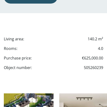
Living area:
140.2 m²
Rooms:
4.0
Purchase price:
€625,000.00
Object number:
505260239