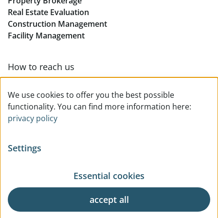
Property Brokerage
Real Estate Evaluation
Construction Management
Facility Management
How to reach us
Contact & team overview
We use cookies to offer you the best possible
functionality. You can find more information here:
privacy policy
Settings
Essential cookies
© All rights reserved
Privacy
Legal Notice
Terms Of Use
General Business Terms
accept all
Request
Cookie Settings