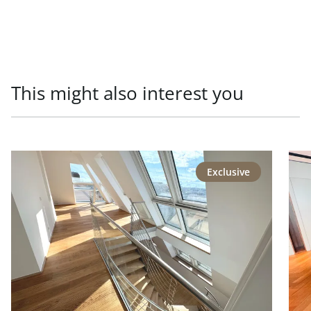
This might also interest you
link to page Repräsentative Lage - Generalsaniertes Pen
link
Exclusive