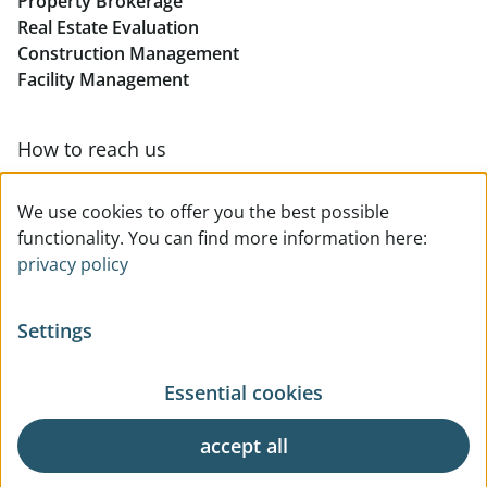
Property Brokerage
Real Estate Evaluation
Construction Management
Facility Management
How to reach us
Contact & team overview
We use cookies to offer you the best possible
functionality. You can find more information here:
privacy policy
Settings
Essential cookies
© All rights reserved
Privacy
Legal Notice
Terms Of Use
General Business Terms
accept all
Request
Cookie Settings