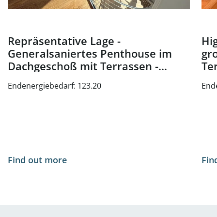
Repräsentative Lage -
Hig
Generalsaniertes Penthouse im
gr
Dachgeschoß mit Terrassen -
Te
Nähe Oper und Karlsplatz - zu
Wi
Endenergiebedarf: 123.20
End
kaufen in 1010 Wien
Find out more
Fin