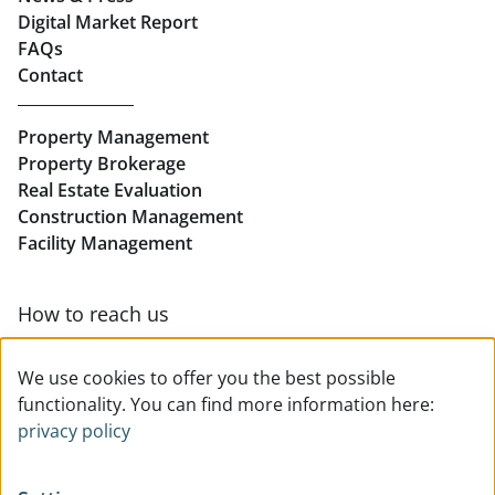
Real Estate in Linz
Digital Market Report
FAQs
Buy Apartments in Linz
Contact
Rent Offices in Linz
Property Management
Retail in Linz
Property Brokerage
Real Estate Evaluation
Construction Management
Facility Management
How to reach us
Contact & team overview
We use cookies to offer you the best possible
functionality. You can find more information here:
privacy policy