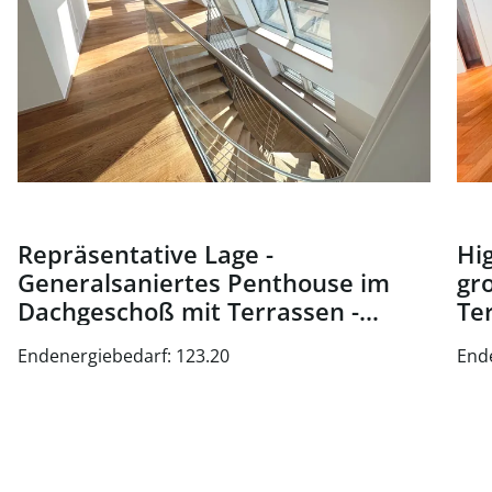
Repräsentative Lage -
Hig
Generalsaniertes Penthouse im
gr
Dachgeschoß mit Terrassen -
Te
Nähe Oper und Karlsplatz - zu
Wi
Endenergiebedarf: 123.20
End
kaufen in 1010 Wien