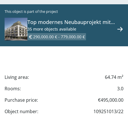
This object is part of the project
Top modernes Neubauprojekt mit
66 Wohnungen - zu kaufen in 1120
35 more objects available
Wien
290,000.00 € - 779,000.00 €
Living area:
64.74 m²
Rooms:
3.0
Purchase price:
€495,000.00
Object number:
109251013/22