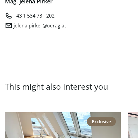
Mag. Jelena Pirker
+43 1 534 73 - 202
jelena.pirker@oerag.at
This might also interest you
link to page Repräsentative Lage - Generalsaniertes Pen
link
Exclusive