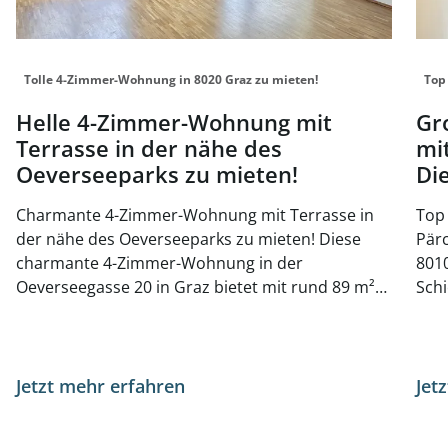
Tolle 4-Zimmer-Wohnung in 8020 Graz zu mieten!
Top
Helle 4-Zimmer-Wohnung mit
Gr
Terrasse in der nähe des
mi
Oeverseeparks zu mieten!
Di
Charmante 4-Zimmer-Wohnung mit Terrasse in
Top 
der nähe des Oeverseeparks zu mieten! Diese
Pär
charmante 4-Zimmer-Wohnung in der
8010 Graz In zentra
Oeverseegasse 20 in Graz bietet mit rund 89 m²
Schi
Wohnfläche ein modernes und komfortables
ges
Zuhause. Der durchdachte Grundriss umfasst
ein
einen einladenden Vorraum, drei Schlafzimmer
biet
und eine Wohnküche. Der Balkon lädt zum
Dusc
Jetzt mehr erfahren
Jet
Entspannen im Freien ein. Zusätzlich steht ein
Die 
Kellerabteil für mehr Stauraum zur Verfügung.
Ren