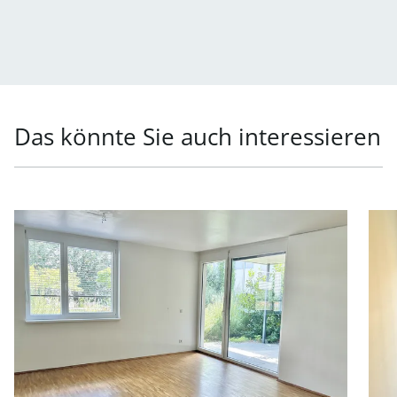
Das könnte Sie auch interessieren
Link zur Seite Helle 4-Zimmer-Wohnung mit Terrasse in 
Link