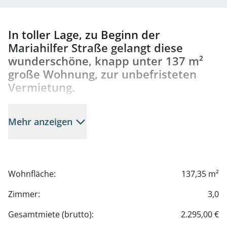
In toller Lage, zu Beginn der
Mariahilfer Straße gelangt diese
wunderschöne, knapp unter 137 m²
große Wohnung, zur unbefristeten
Vermietung.
Die Wohnung ist wie folgt aufgeteilt:
Mehr anzeigen
- Vorraum
- Küche inklusive Einbauküche
- Wohnzimmer
- zwei Schlafzimmer mit Schrankraum
Wohnfläche:
137,35 m²
- Abstellraum mit WM-Anschluss
- separates WC
Zimmer:
3,0
- Badezimmer mit Badewanne und Dusche
Gesamtmiete (brutto):
2.295,00 €
- Loggia