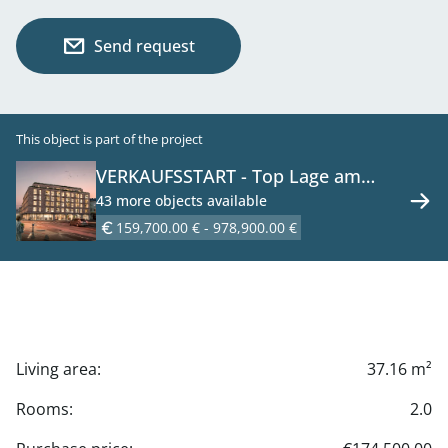
Send request
This object is part of the project
VERKAUFSSTART - Top Lage am
Hauptplatz 1 - Ihr Nummer-Eins-
43 more objects available
Standort zum Leben und Arbeiten -
159,700.00 € - 978,900.00 €
Wohnungen zu kaufen in 2320
Schwechat
Living area:
37.16 m²
Rooms:
2.0