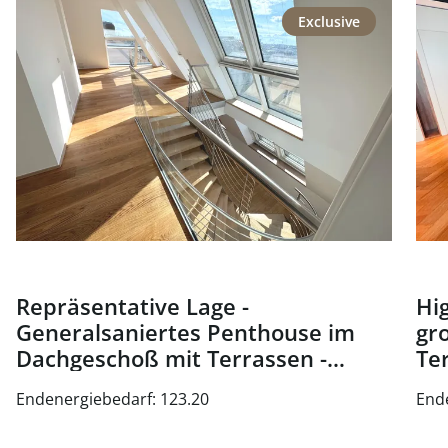
link to page Repräsentative Lage - Generalsaniertes Pen
link
Exclusive
Repräsentative Lage -
Hig
Generalsaniertes Penthouse im
gr
Dachgeschoß mit Terrassen -
Te
Nähe Oper und Karlsplatz - zu
Wi
Endenergiebedarf: 123.20
End
kaufen in 1010 Wien