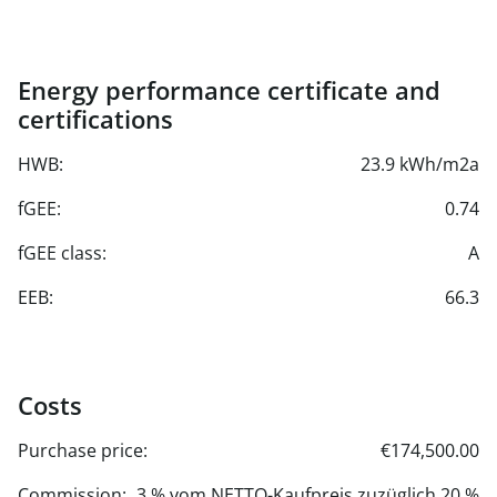
Energy performance certificate and
certifications
HWB:
23.9 kWh/m2a
fGEE:
0.74
fGEE class:
A
EEB:
66.3
Costs
Purchase price:
€174,500.00
Commission:
3 % vom NETTO-Kaufpreis zuzüglich 20 %