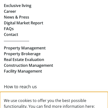
Exclusive living
Retail in Salzburg
Career
News & Press
Real Estate in Linz
Digital Market Report
FAQs
Buy Apartments in Linz
Contact
Rent Offices in Linz
Property Management
Retail in Linz
Property Brokerage
Real Estate Evaluation
Construction Management
Facility Management
How to reach us
Contact & team overview
We use cookies to offer you the best possible
functionality. You can find more information here: