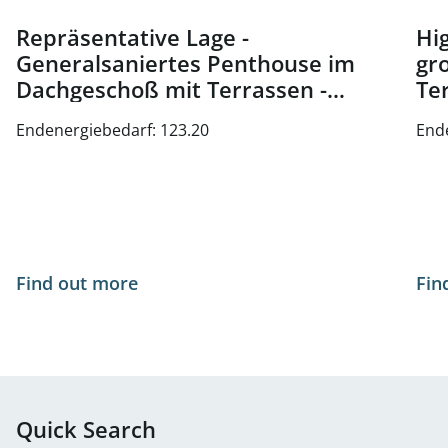
Repräsentative Lage -
Hig
Generalsaniertes Penthouse im
gr
Dachgeschoß mit Terrassen -
Te
Nähe Oper und Karlsplatz - zu
Wi
Endenergiebedarf: 123.20
End
kaufen in 1010 Wien
Find out more
Fin
Quick Search