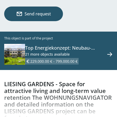
Send request
This object is part of the project
Top Energiekonzept: Neubau-
Eigentums-Wohnprojekt in Grünlage
21 more objects available
- provisionsfrei zu kaufen in 1230
229,000.00 € - 799,000.00 €
Wien
LIESING GARDENS - Space for
attractive living and long-term value
retention The WOHNUNGSNAVIGATOR
and detailed information on the
LIESING GARDENS project can be