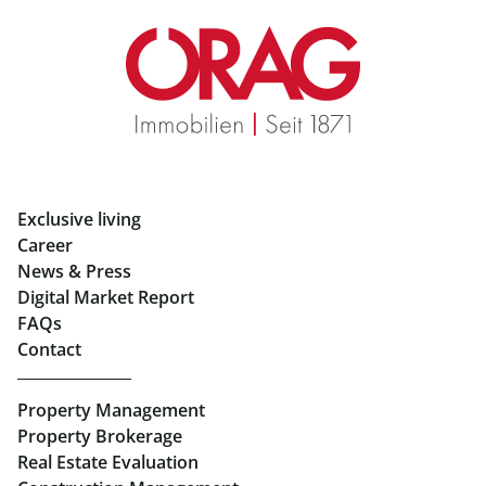
Real Estate in Graz
Rent Apartments in Graz
Eigentumswohnungen Graz
Rent Offices in Graz
Exclusive living
Retail in Salzburg
Career
News & Press
Real Estate in Linz
Digital Market Report
FAQs
Buy Apartments in Linz
Contact
Rent Offices in Linz
Property Management
Retail in Linz
Property Brokerage
Real Estate Evaluation