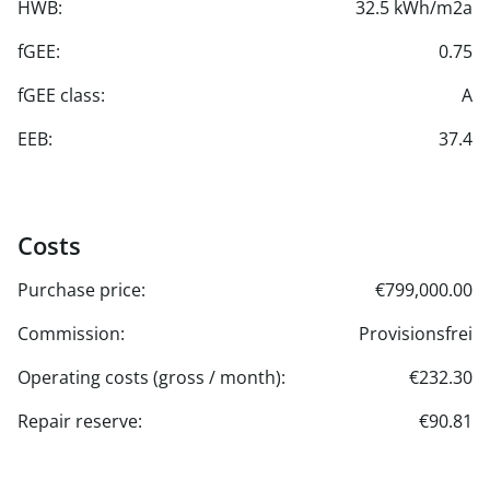
HWB:
32.5 kWh/m2a
GEMEINSCHAFT - GROSS GESCHRIEBEN
Großzügige Gartenlandschaft, Spielgarten,
fGEE:
0.75
Sitzbereiche, Gemeinschaftsraum mit Küche, Gemüse-
Hochbeete
fGEE class:
A
EEB:
37.4
Costs
Purchase price:
€799,000.00
Commission:
Provisionsfrei
Operating costs (gross / month):
€232.30
Repair reserve:
€90.81