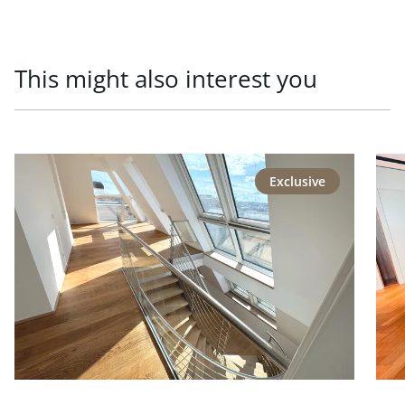
This might also interest you
link to page Repräsentative Lage - Generalsaniertes Pen
link
Exclusive