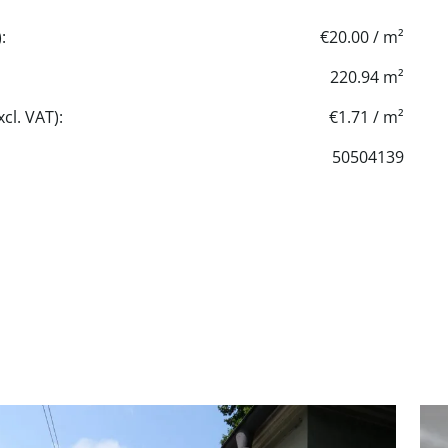
:
€20.00 / m²
220.94 m²
cl. VAT):
€1.71 / m²
50504139