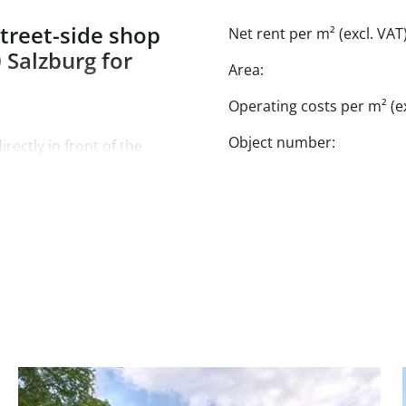
treet-side shop
Net rent per m² (excl. VAT)
 Salzburg for
Area:
Operating costs per m² (ex
Object number:
ectly in front of the
high-frequency location
tly retail focus. The
th, ideal for presenting
ists!
lows for a relaxed stroll.
and the goods on display.