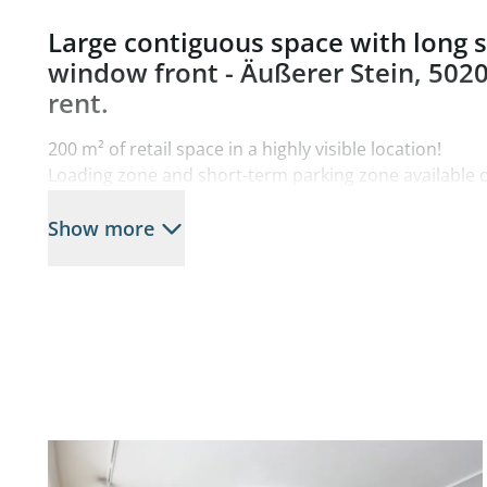
Large contiguous space with long s
window front - Äußerer Stein, 5020
rent.
200 m² of retail space in a highly visible location!
Loading zone and short-term parking zone available dir
store.
Show more
The business premises on offer are located in a very 
on Imbergstrasse in a row of stores with a predominan
property has a shop window front of 25 meters in leng
your product range.
Particularly suitable for cultural professionals and art
The sidewalk in front of the property is widened and al
This provides an excellent view of the shop windows 