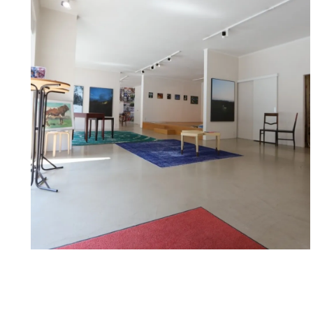
The unit is divided into a street-side sales area of ap
rooms at the rear (WC, kitchenette, office, storage 
overlooking the inner courtyard. The business premi
used for many years by one and the same tenant as a
interior design and designer furniture.
Heating and cooling is provided by an air/heat pump.
included and will be charged directly to the future te
together with the other electricity costs.
Sufficient customer parking spaces are available in a
along the row of stores on Imbergstrasse and in the i
property. Loading activity is also possible and signpo
Catering and food retail are not possible.