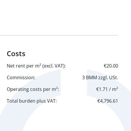
Costs
Net rent per m² (excl. VAT):
€20.00
Commission:
3 BMM zzgl. USt.
Operating costs per m²:
€1.71 / m²
Total burden plus VAT:
€4,796.61