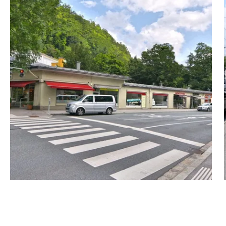
prox. 180 m² and ancillary
rooms) with windows
ses had previously been
 store for upmarket
 These costs are not
nant by Salzburg AG,
 short-term parking zone
mmediate vicinity of the
sted accordingly.