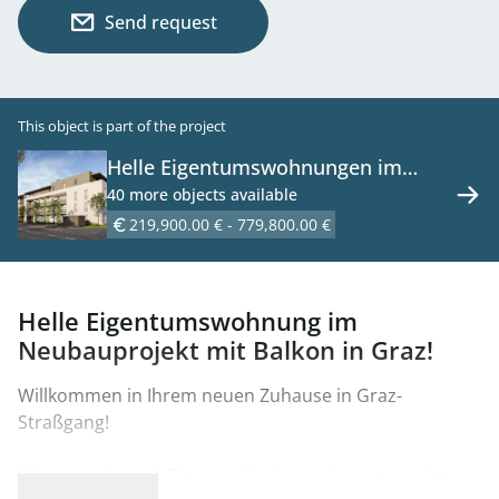
Send request
This object is part of the project
Helle Eigentumswohnungen im
Neubauprojekt mit Balkon oder
40 more objects available
Garten in Graz!
219,900.00 € - 779,800.00 €
Helle Eigentumswohnung im
Neubauprojekt mit Balkon in Graz!
Willkommen in Ihrem neuen Zuhause in Graz-
Straßgang!
Diese moderne 4-Zimmer-Neubauwohnung vereint