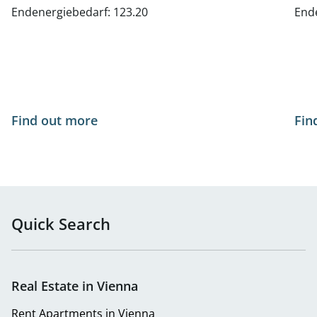
Nähe Oper und Karlsplatz - zu
Wi
Endenergiebedarf: 123.20
End
kaufen in 1010 Wien
Find out more
Fin
Quick Search
Real Estate in Vienna
Rent Apartments in Vienna