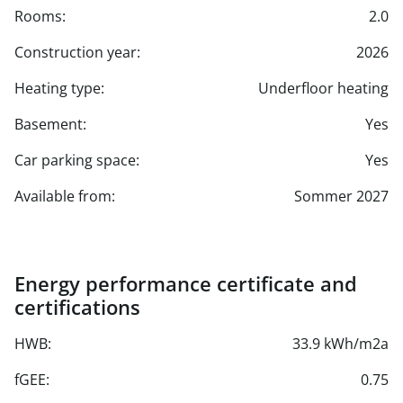
- sonniger Balkon mit ca. 14,57 m²
Rooms:
2.0
- Kellerabteil für zusätzlichen Stauraum
Construction year:
2026
Heating type:
Underfloor heating
- ein Tiefgaragenplatz (optional erwerbbar € 27.000)
Basement:
Yes
Car parking space:
Yes
Available from:
Sommer 2027
Energy performance certificate and
certifications
HWB:
33.9 kWh/m2a
fGEE:
0.75