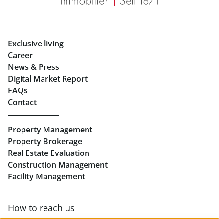
Eigentumswohnungen Graz
Rent Offices in Graz
Exclusive living
Retail in Salzburg
Career
News & Press
Real Estate in Linz
Digital Market Report
FAQs
Buy Apartments in Linz
Contact
Rent Offices in Linz
Property Management
Retail in Linz
Property Brokerage
Real Estate Evaluation
Construction Management
Facility Management
How to reach us