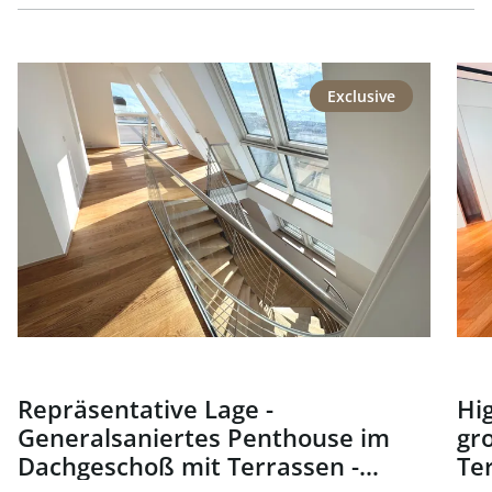
link to page Repräsentative Lage - Generalsaniertes Pen
link
Exclusive
Repräsentative Lage -
Hig
Generalsaniertes Penthouse im
gr
Dachgeschoß mit Terrassen -
Te