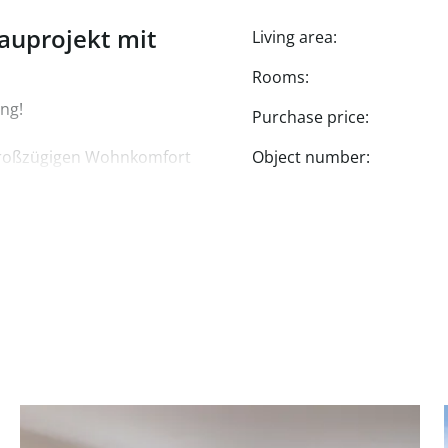
auprojekt mit
Living area:
Rooms:
ng!
Purchase price:
roßzügigen Wohnkomfort
Object number:
.
eugt durch ein
ätzlichen Raum für
t.
ale Rückzugsorte für die
en und hochwertigen
Wohlfühlambiente.