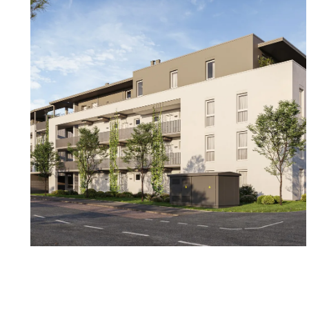
Ein Kellerabteil bietet zusätzlichen Stauraum.
Zur Wohnung gehört außerdem ein Tiefgaragenplatz (K
den Komfort abrundet.
Verkaufspreis Wohnung: € 429.800
Die Wohnung befindet sich in einer ruhigen Lage in 
verfügt über folgende Highlights:
- großzügige Wohnfläche von ca. 85,35 m²
- heller, offener Wohn- und Essbereich mit moderner
- drei ideal geschnittene Schlafzimmer
- stilvolles Badezimmer
- vielseitig nutzbarer Abstellraum