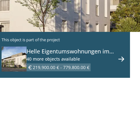
This object is part of the project
Helle Eigentumswohnungen im
Neubauprojekt mit Balkon oder
40 more objects available
Garten in Graz!
219,900.00 € - 779,800.00 €