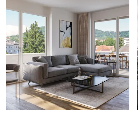
aufpreis: € 27.000), der
8054 Graz-Straßgang und
 Küche