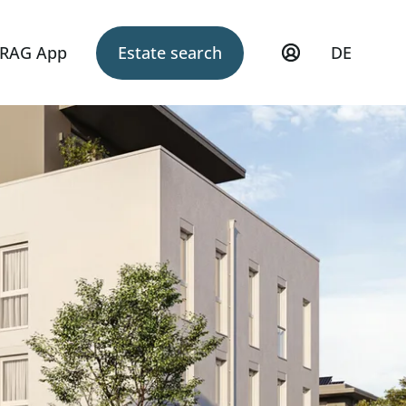
RAG App
Estate search
DE