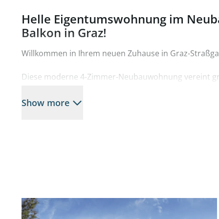
Helle Eigentumswohnung im Neub
Balkon in Graz!
Willkommen in Ihrem neuen Zuhause in Graz-Straßga
Diese moderne 4-Zimmer-Neubauwohnung vereint g
mit hochwertiger Ausstattung und einer ruhigen Lage
Show more
Die Wohnung erstreckt sich über ca. 85 m² und überz
lichtdurchflutetes, offenes Wohnkonzept.
Ein Highlight ist der Balkon mit ca. 14,57 m², der zus
Entspannung und gemütliche Stunden im Freien biete
Die drei gut geschnittenen Schlafzimmer schaffen ide
ganze Familie.
Das stilvolle Badezimmer ist mit modernen Armatur
Fliesen ausgestattet und sorgt für ein angenehmes 