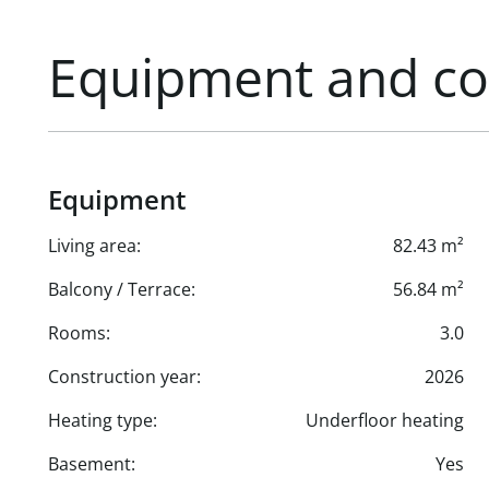
- sonniger Balkon mit ca. 14,57 m²
Equipment and co
- Kellerabteil für zusätzlichen Stauraum
- ein Tiefgaragenplatz (optional erwerbbar € 27.000)
Equipment
Living area:
82.43 m²
Balcony / Terrace:
56.84 m²
Rooms:
3.0
Construction year:
2026
Heating type:
Underfloor heating
Basement:
Yes