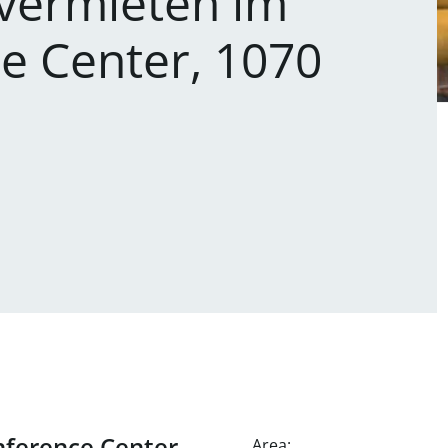
 vermieten im
e Center, 1070
onference Center,
Area: