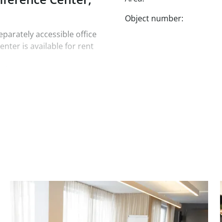
Object number:
eparately accessible office
enter is available for rent
-facing, overlooking the
ence for users, including a
ting,
s VAT