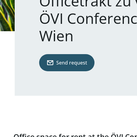
Officetrakt zu
ÖVI Conferenc
Wien
Send request
Office space for rent at the ÖVI C