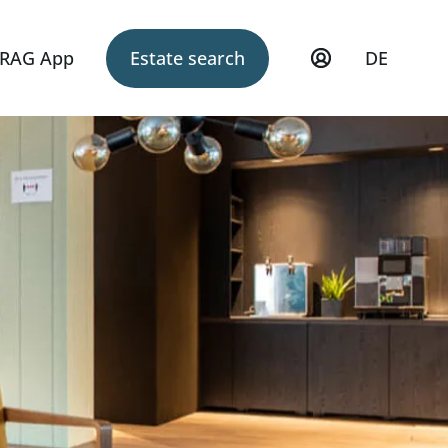
RAG App
Estate search
DE