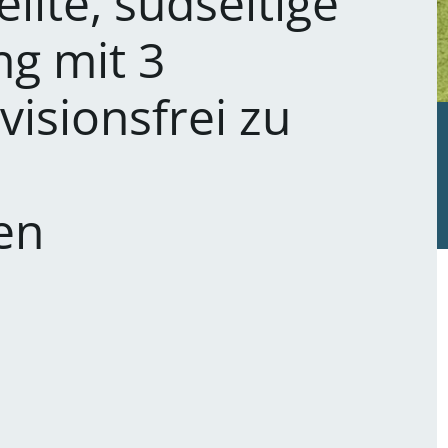
ilte, südseitige
g mit 3
isionsfrei zu
1
en