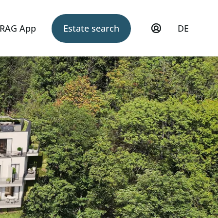
RAG App
Estate search
DE