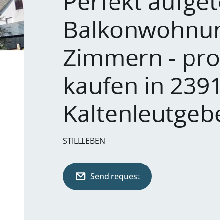
Perfekt aufgete
Balkonwohnun
Zimmern - prov
kaufen in 239
Kaltenleutgeb
STILLLEBEN
Send request