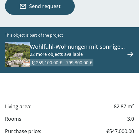
Send request
This object is part of the project
Wohlfühl-Wohnungen mit sonnigen
Freiflächen und Luftwärmepumpe -
22 more objects available
zu kaufen in 2391 Kaltenleutgeben
259,100.00 € - 799,300.00 €
Living area:
82.87 m²
Rooms:
3.0
Purchase price:
€547,000.00