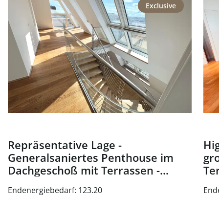
Exclusive
Repräsentative Lage -
Hig
Generalsaniertes Penthouse im
gr
Dachgeschoß mit Terrassen -
Te
Nähe Oper und Karlsplatz - zu
Wi
Endenergiebedarf: 123.20
End
kaufen in 1010 Wien