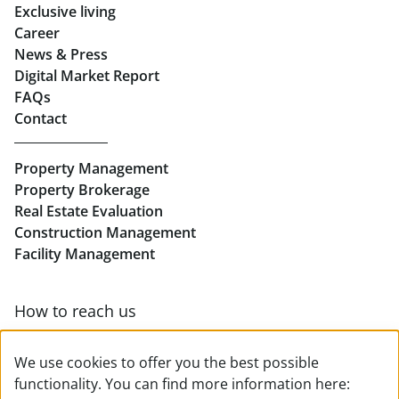
Exclusive living
Retail in Salzburg
Career
News & Press
Real Estate in Linz
Digital Market Report
FAQs
Buy Apartments in Linz
Contact
Rent Offices in Linz
Property Management
Retail in Linz
Property Brokerage
Real Estate Evaluation
Construction Management
Facility Management
How to reach us
Contact & team overview
We use cookies to offer you the best possible
functionality. You can find more information here: