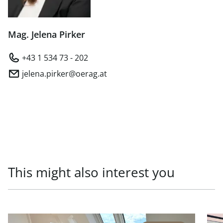
Mag. Jelena Pirker
+43 1 534 73 - 202
jelena.pirker@oerag.at
This might also interest you
link to page Repräsentative Lage - Generalsaniertes Pen
link