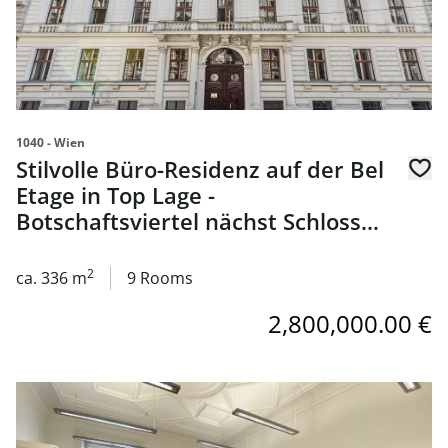
1040 - Wien
Stilvolle Büro-Residenz auf der Bel
Etage in Top Lage -
Botschaftsviertel nächst Schloss
Belvedere - zu kaufen in 1040
Wien
2
ca. 336 m
9 Rooms
2,800,000.00 €
link to page Elegante und repräsentative Bel Étage Büro-