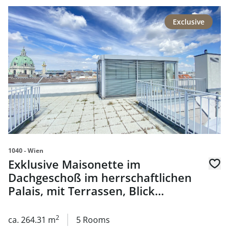
link to page Exklusive Maisonette im Dachgeschoß im herrs
Exclusive
1040 - Wien
Exklusive Maisonette im
Dachgeschoß im herrschaftlichen
Palais, mit Terrassen, Blick
Richtung Karlskirche - zu kaufen in
1040 Wien
2
ca. 264.31 m
5 Rooms