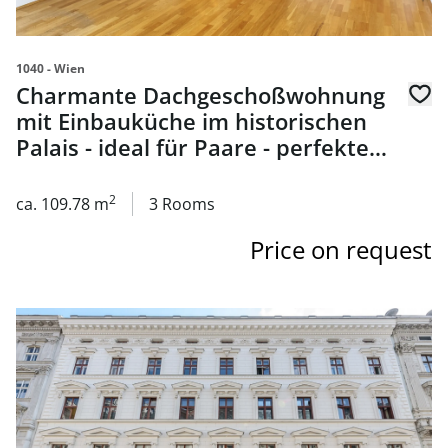
1040 - Wien
Charmante Dachgeschoßwohnung
mit Einbauküche im historischen
Palais - ideal für Paare - perfekte
Anbindung - zu kaufen in 1040
Wien
2
ca. 109.78 m
3 Rooms
Price on request
link to page Stilvolle Büro-Residenz auf der Bel Etage in 