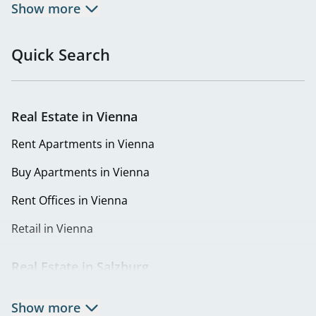
Buy Apartments in 1130 Vienna
Show more
Eigentumswohnungen in 1140 Wien | Wohnung kaufen
in Penzing
Quick Search
Buy Apartments in 1150 Vienna
Buy Apartments in 1160 Vienna
Real Estate in Vienna
Buy Apartments in 1180 Vienna
Rent Apartments in Vienna
Buy Apartments in 1220 Vienna
Buy Apartments in Vienna
Eigentumswohnungen in 1230 Wien | Wohnung kaufen
Rent Offices in Vienna
in Liesing
Retail in Vienna
Real Estate in Salzburg
Rent Apartments in Salzburg
Show more