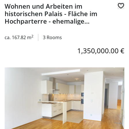
Wohnen und Arbeiten im
historischen Palais - Fläche im
Hochparterre - ehemalige
Büroeinheit im Botschaftsviertel -
zu kaufen in 1040 Wien
2
ca. 167.82 m
3 Rooms
1,350,000.00 €
link to page Charmante Dachgeschoßwohnung mit Einbauküc