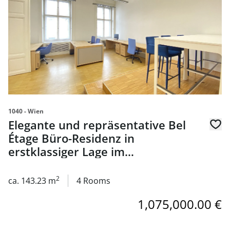
1040 - Wien
Elegante und repräsentative Bel
Étage Büro-Residenz in
erstklassiger Lage im
Botschaftsviertel nahe dem
Schloss Belvedere - zum Kauf in
2
ca. 143.23 m
4 Rooms
1040 Wien
1,075,000.00 €