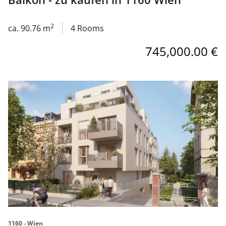
2
ca. 90.76 m
4 Rooms
745,000.00 €
link to page 127 HEAVEN _
1160 - Wien