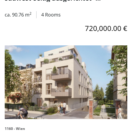
Wohnung im 1. Obergeschoß zu
kaufen in 1160 Wien
2
ca. 90.76 m
4 Rooms
720,000.00 €
link to page Ihre Kapitalanlage am Wilhelminenberg - s
1160 - Wien