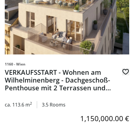
1160 - Wien
VERKAUFSSTART - Wohnen am
Wilhelminenberg - Dachgeschoß-
Penthouse mit 2 Terrassen und
direktem Liftzugang - zu kaufen in
1160 Wien
2
ca. 113.6 m
3.5 Rooms
1,150,000.00 €