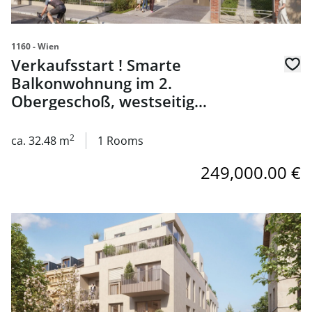
1160 - Wien
Verkaufsstart ! Smarte
Balkonwohnung im 2.
Obergeschoß, westseitig
ausgerichtet - zu kaufen in 1160
Wien
2
ca. 32.48 m
1 Rooms
249,000.00 €
link to page Verkaufsstart ! Wohnen am Wilhelminenberg -