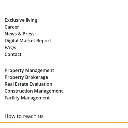
Rent Offices in Graz
Exclusive living
Retail in Salzburg
Career
News & Press
Real Estate in Linz
Digital Market Report
FAQs
Buy Apartments in Linz
Contact
Rent Offices in Linz
Property Management
Retail in Linz
Property Brokerage
Real Estate Evaluation
Construction Management
Facility Management
How to reach us
Contact & team overview