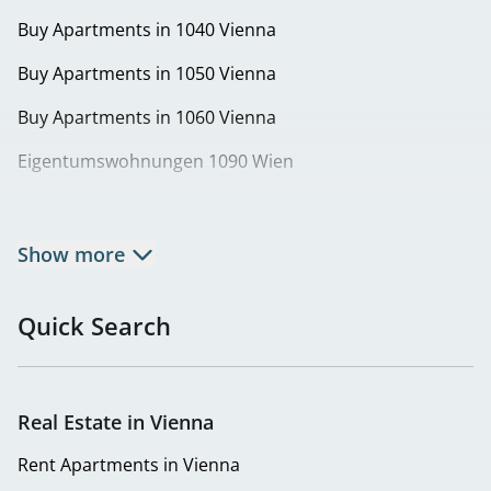
Buy Apartments in 1040 Vienna
Buy Apartments in 1050 Vienna
Buy Apartments in 1060 Vienna
Eigentumswohnungen 1090 Wien
Buy Apartments in 1100 Vienna
Buy Apartments in 1120 Vienna
Show more
Buy Apartments in 1130 Vienna
Quick Search
Eigentumswohnungen in 1140 Wien | Wohnung kaufen
in Penzing
Buy Apartments in 1150 Vienna
Real Estate in Vienna
Buy Apartments in 1180 Vienna
Rent Apartments in Vienna