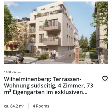
link to page Wilhelminenberg: Terrassen-Wohnung südseit
1160 - Wien
Wilhelminenberg: Terrassen-
Wohnung südseitig, 4 Zimmer, 73
m² Eigengarten im exklusiven
Neubauprojekt - zu kaufen in 1160
Wien
2
ca. 84.2 m
4 Rooms