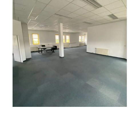
In addition, a storage area of approx. 187 m² is avail
Available office space:
Total, 2nd floor, approx. 270 m² - divisible into:
Top 1, approx. 74 m² plus approx. 25 m² terrace
Top 2, approx. 86 m²
Top 3, approx. 81 m²
Net rent/m²/month: € 12.50
Operating costs/m²/month: currently approx. € 3.00
Available storage space:
KG, approx. 187 m²
Net rent/m²/month: € 3.50
Service charge/m²/month: currently approx. € 2.00
There are outdoor parking spaces directly on the prop
A highly visible advertising space can also be rented.