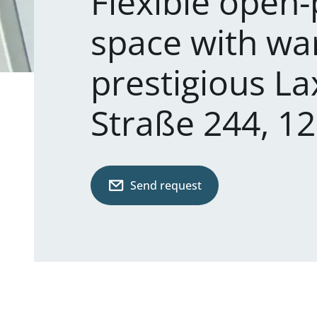
Flexible open-
space with wa
prestigious L
Straße 244, 1
Send request