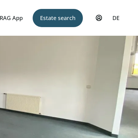
RAG App
Estate search
DE