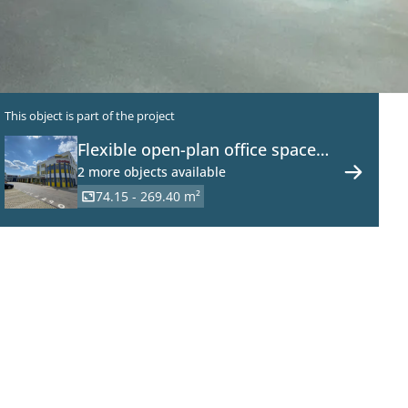
This object is part of the project
Flexible open-plan office space
with warehouse in the
2 more objects available
prestigious Laxenburger Straße
74.15 - 269.40 m²
244, 1230 Vienna