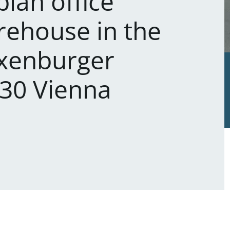
plan office
rehouse in the
axenburger
230 Vienna