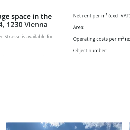
age space in the
Net rent per m² (excl. VAT)
4, 1230 Vienna
Area:
r Strasse is available for
Operating costs per m² (ex
Object number:
without elevator) and
e spacious office area,
ideal for relaxed breaks or
 unit on the floor and you
.
 large open-plan area,
s a kitchenette in the
ioned and has both external
cluding a kitchenette can