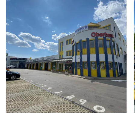
able in the basement.
erty. (Price on request).