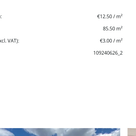
:
€12.50 / m²
85.50 m²
cl. VAT):
€3.00 / m²
109240626_2